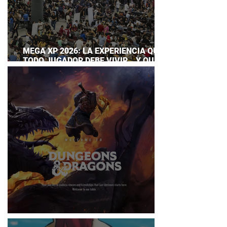
MEGA XP 2026: LA EXPERIENCIA QUE
TODO JUGADOR DEBE VIVIR… Y QUE
AHORA PUEDES DISFRUTAR A TU
RITMO
DUNGEONS & DRAGONS ¿TE ATREVES?