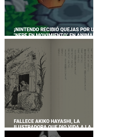
¡NINTENDO RECIBIÓ QUEJAS POR UN
"NEPE EN MOVIMIENTO" EN ANIMAL
CROSSING… Y HASTA TUVO QUE
PREPARAR UNA RESPUESTA OFICIAL!
FALLECE AKIKO HAYASHI, LA
ILUSTRADORA QUE DIO VIDA A LA
NOVELA ORIGINAL DE KIKI'S DELIVERY