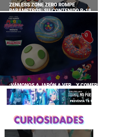
ZENLESS ZONE ZERO ROMPE
PARÁMETROS: SU CONTENIDO R-18
SUPERA A CASI TODO EL GACHA
¡VÁMONOS A JAPÓN A VER… Y COMERNOS
LA PELÍCULA DE MARIO GALAXY!
CURIOSIDADES