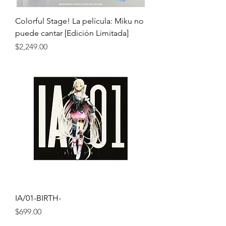
Colorful Stage! La película: Miku no
puede cantar [Edición Limitada]
Precio
$2,249.00
IA/01-BIRTH-
Precio
$699.00