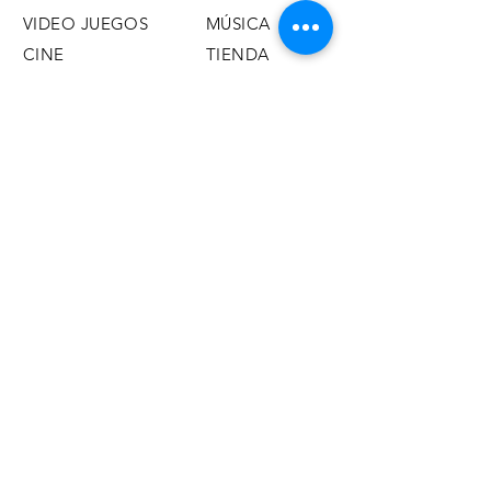
VIDEO JUEGOS
MÚSICA
CINE
TIENDA
CURIOSIDADES
EVENTOS
PRIVACIDAD Y DATOS
INFORMACION PARA PRENSA y
MEDIOS SOBRE ESTRENOS DE
ANIME DE MADNESS
ENTERTAINMENT