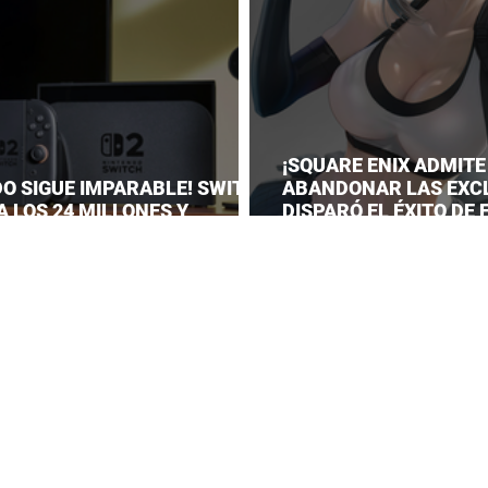
¡SQUARE ENIX ADMITE
DO SIGUE IMPARABLE! SWITCH
ABANDONAR LAS EXC
A LOS 24 MILLONES Y
DISPARÓ EL ÉXITO DE
A EL DOMINIO DE LA GRAN N
VII REMAKE!