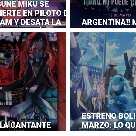
SUNE MIKU SE
ERTE EN PILOTO DE
AM Y DESATA LA
ARGENTINA!! 
RA EN JAPÓN!
A ESTOS CINE
ESTRENO BOLI
 LA CANTANTE
MARZO: LO QU
IMA EN LATAM
SABER