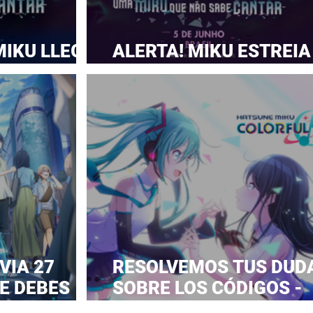
MIKU LLEGA
ALERTA! MIKU ESTREIA
S
NOS CINEMAS DO BRAS
VIA 27
RESOLVEMOS TUS DUD
E DEBES
SOBRE LOS CÓDIGOS -
COLORFUL STAGE-