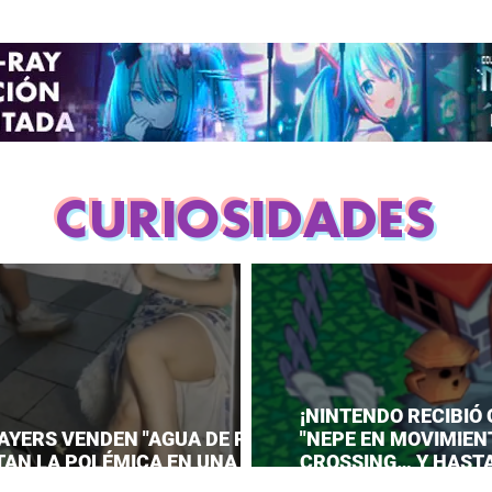
CURIOSIDADES
¡NINTENDO RECIBIÓ
AYERS VENDEN "AGUA DE PIES"
"NEPE EN MOVIMIEN
TAN LA POLÉMICA EN UNA
CROSSING… Y HAST
CIÓN DE ANIME!
PREPARAR UNA RESP