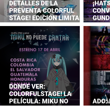
DETALLES DE LA
¡HAT
PREVENTA COLORFUL
CONVI
STAGE! EDICION LIMITADA
GUND
DE COLECCION EN MEXICO
LOCU
DONDE VER:
COLORFULSTAGE! LA
PELÍCULA: MIKU NO
ADO:
PUEDE CANTAR EN LATAM
ANON