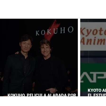
KYOTO A
KOKUHO, PELICULA ALABADA POR
EL ESTUD
TOM CRUISE
ROBA LA