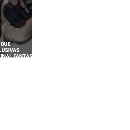
 QUE
LUSIVAS
 FINAL FANTASY