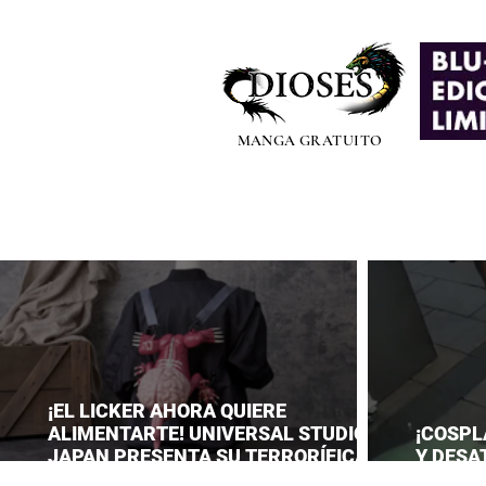
MANGA GRATUITO
¡EL LICKER AHORA QUIERE
ALIMENTARTE! UNIVERSAL STUDIOS
¡COSPL
JAPAN PRESENTA SU TERRORÍFICA
Y DESA
COLECCIÓN DE RESIDENT EVIL
CONVEN