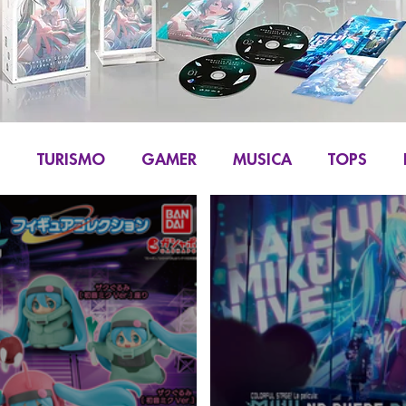
S
TURISMO
GAMER
MUSICA
TOPS
IKU
MANGA Y COMIC