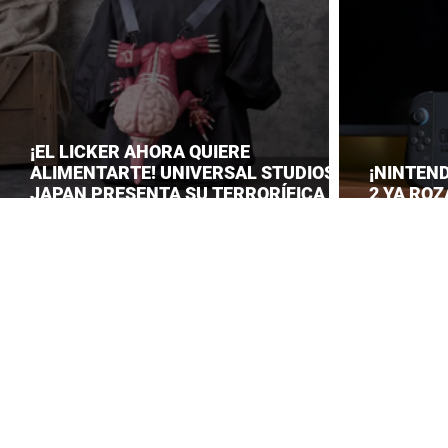
¡EL LICKER AHORA QUIERE
ALIMENTARTE! UNIVERSAL STUDIOS
¡NINTEN
JAPAN PRESENTA SU TERRORÍFICA
2 YA ROZ
COLECCIÓN DE RESIDENT EVIL
CONSOLID