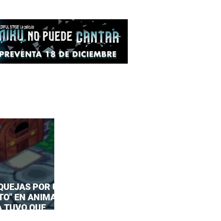
 QUEJAS POR UN
TO" EN ANIMAL
A TUVO QUE
UESTA OFICIAL!