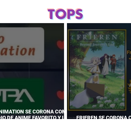
TOPS
NIMATION SE CORONA COMO
IO DE ANIME FAVORITO Y LE
FRIEREN SE CORONA 
 CORONA A MAPPA
DEL AÑO