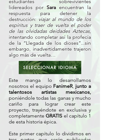
estudiantes sobrevivientes
lidereados por
Sara
encuentran la
respuesta para detener la
destrucción:
viajar al mundo de los
espíritus y traer de vuelta el poder
de las olvidadas deidades Aztecas,
intentando completar así la profecía
de la “Llegada de los dioses”...sin
embargo, inadvertidamente trajeron
algo más de vuelta…
SELECCIONAR IDIOMA
Este manga lo desarrollamos
nosotros el equipo
FanimeR
,
junto a
talentosos artistas mexicanos,
poniéndole todas las ganas y mucho
cariño para lograr crear este
proyecto, trayéndote en exclusiva y
completamente
GRATIS
el capítulo 1
de esta historia épica.
Este primer capítulo lo dividimos en
tres partes que serán publicadas