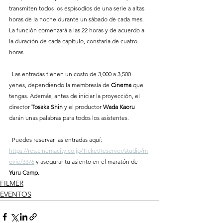
transmiten todos los espisodios de una serie a altas 
horas de la noche durante un sábado de cada mes. 
La función comenzará a las 22 horas y de acuerdo a 
la duración de cada capítulo, constaría de cuatro 
horas.
  Las entradas tienen un costo de 3,000 a 3,500 
yenes, dependiendo la membresía de 
Cinema
 que 
tengas. Además, antes de iniciar la proyección, el 
director 
Tosaka
Shin
 y el productor 
Wada
Kaoru
darán unas palabras para todos los asistentes. 
  Puedes reservar las entradas aquí: 
https://res.cinemacity.co.jp/TicketReserver/studio/m
ovie/3376
 y asegurar tu asiento en el maratón de 
Yuru Camp
. 
FILMER
EVENTOS