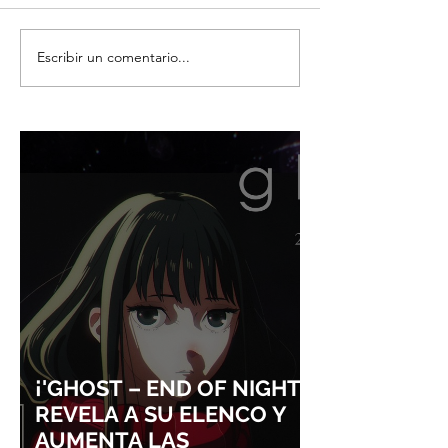
Escribir un comentario...
CONOCE A LOS ARTISTAS
¡YOASOBI Y AD
QUE SE PRESENTARÁN
CONQUISTAN
JUNTO A STRAY KIDS EN
LOLLAPALOOZA
STRAYCITY
¡'GHOST – END OF NIGHT'
REVELA A SU ELENCO Y
AUMENTA LAS