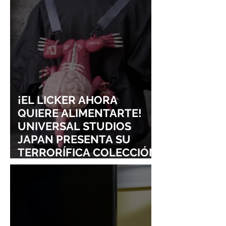
LOLLAPALOOZA!
UNRAVEL: ASÍ 
FROM LING T
SIGURE
¡EL LICKER AHORA
QUIERE ALIMENTARTE!
UNIVERSAL STUDIOS
JAPAN PRESENTA SU
TERRORÍFICA COLECCIÓN
DE RESIDENT EVIL