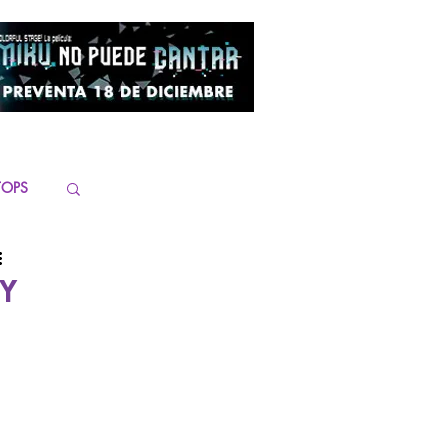
TOPS
SY