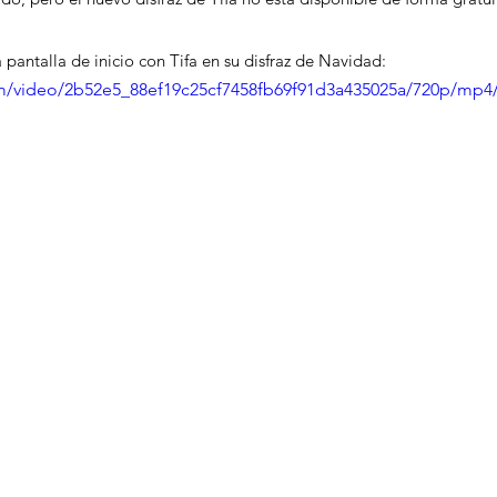
 pantalla de inicio con Tifa en su disfraz de Navidad:
com/video/2b52e5_88ef19c25cf7458fb69f91d3a435025a/720p/mp4/f