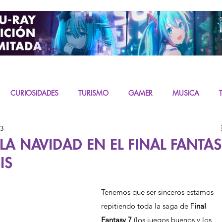
CURIOSIDADES
TURISMO
GAMER
MUSICA
23
URAS
K-CONTENT
LIVE ACTION
MIKU
 LA NAVIDAD EN EL FINAL FANTA
IS
Tenemos que ser sinceros estamos 
repitiendo toda la saga de F
inal 
Fantasy 7
 (los juegos buenos y los 