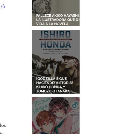
/fi
FALLECE AKIKO HAYASHI,
LA ILUSTRADORA QUE DIO
VIDA A LA NOVELA
ORIGINAL DE KIKI'S
DELIVERY SERVICE
¡GODZILLA SIGUE
HACIENDO HISTORIA!
ISHIRŌ HONDA Y
TOMOYUKI TANAKA
ENTRARÁN AL SALÓN DE
LA FAMA DE LOS EFECTOS
VISUALES
os 
exclusivos por tiempo limitado, pero el nuevo disfraz de Tifa no está disponible de forma gratuita. 