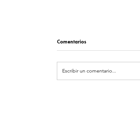
Comentarios
Escribir un comentario...
¡SQUARE ENIX ADMITE QUE
LAS EXCLUSIVAS DISPARÓ EL 
FINAL FANTASY VII REMAKE!