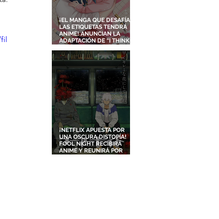
¡EL MANGA QUE DESAFÍA
LAS ETIQUETAS TENDRÁ
ANIME! ANUNCIAN LA
il
ADAPTACIÓN DE “I THINK I
TURNED MY CHILDHOOD
FRIEND INTO A GIRL”
¡NETFLIX APUESTA POR
UNA OSCURA DISTOPÍA!
FOOL NIGHT RECIBIRÁ
ANIME Y REUNIRÁ POR
PRIMERA VEZ A DOS
ESTUDIOS LEGENDARIOS