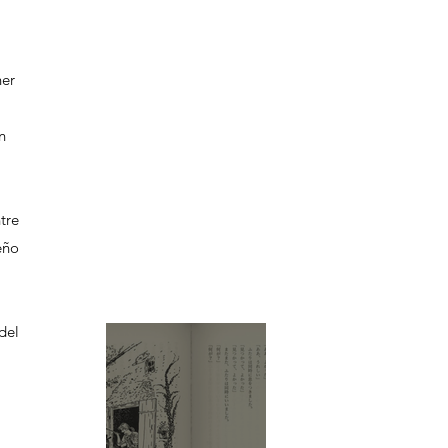
er 
n 
re 
ño 
el 