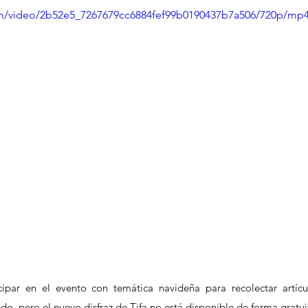
com/video/2b52e5_7267679cc6884fef99b0190437b7a506/720p/mp4
ipar en el evento con temática navideña para recolectar artícul