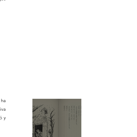
 ha 
va 
ó y 