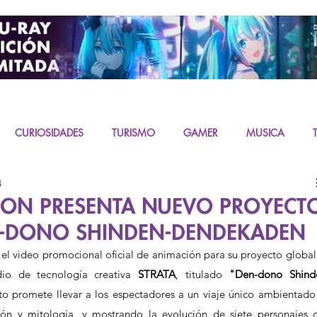
CURIOSIDADES
TURISMO
GAMER
MUSICA
4
URAS
K-CONTENT
LIVE ACTION
MIKU
TION PRESENTA NUEVO PROYECT
N-DONO SHINDEN-DENDEKADEN
el video promocional oficial de animación para su proyecto global 
dio de tecnología creativa 
STRATA
, titulado 
"Den-dono Shind
to promete llevar a los espectadores a un viaje único ambientado 
ión y mitología, y mostrando la evolución de siete personajes q