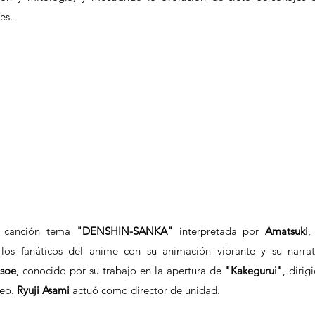
es.
a canción tema 
"DENSHIN-SANKA" 
interpretada por 
Amatsuki
,
los fanáticos del anime con su animación vibrante y su narrati
soe
, conocido por su trabajo en la apertura de 
"Kakegurui"
, dirigi
eo. 
Ryuji Asami 
actuó como director de unidad.