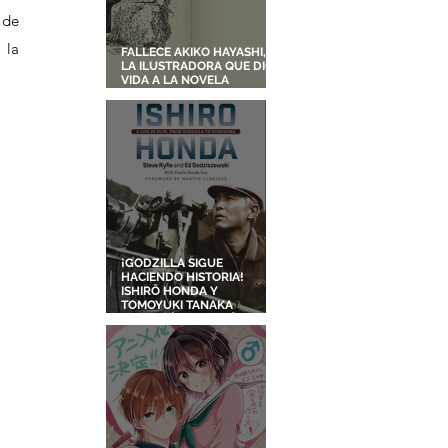
de 
la 
FALLECE AKIKO HAYASHI,
LA ILUSTRADORA QUE DIO
VIDA A LA NOVELA
ORIGINAL DE KIKI'S
DELIVERY SERVICE
¡GODZILLA SIGUE
HACIENDO HISTORIA!
ISHIRŌ HONDA Y
TOMOYUKI TANAKA
ENTRARÁN AL SALÓN DE
LA FAMA DE LOS EFECTOS
VISUALES