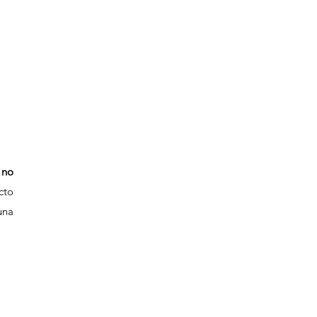
no 
to 
na 