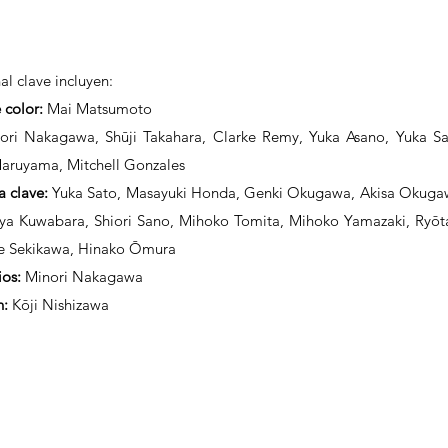
l clave incluyen:
 color:
 Mai Matsumoto
ori Nakagawa, Shūji Takahara, Clarke Remy, Yuka Asano, Yuka Sat
aruyama, Mitchell Gonzales
 clave:
 Yuka Sato, Masayuki Honda, Genki Okugawa, Akisa Okugaw
ya Kuwabara, Shiori Sano, Mihoko Tomita, Mihoko Yamazaki, Ryōta
e Sekikawa, Hinako Ōmura
ios:
 Minori Nakagawa
n:
 Kōji Nishizawa