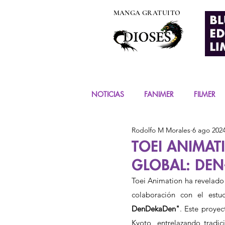
MANGA GRATUITO
NOTICIAS
FANIMER
FILMER
Rodolfo M Morales
6 ago 202
EVENTOS
COSPLAY
FIG
TOEI ANIMA
GLOBAL: DE
MANGA Y COMIC
Toei Animation ha revelado 
colaboración con el estu
DenDekaDen"
. Este proyec
Kyoto, entrelazando tradic