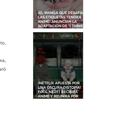
¡EL MANGA QUE DESAFÍA
LAS ETIQUETAS TENDRÁ
ANIME! ANUNCIAN LA
ADAPTACIÓN DE “I THINK I
TURNED MY CHILDHOOD
FRIEND INTO A GIRL”
o, 
a, 
rō 
¡NETFLIX APUESTA POR
UNA OSCURA DISTOPÍA!
FOOL NIGHT RECIBIRÁ
ANIME Y REUNIRÁ POR
PRIMERA VEZ A DOS
ESTUDIOS LEGENDARIOS