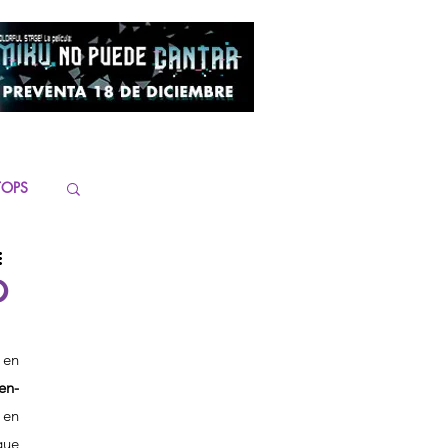
TOPS
O
en 
en-
en 
ue 