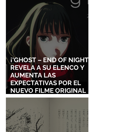
MOTION
ADELANTA SU E
¡'GHOST – END OF NIGHT'
REVELA A SU ELENCO Y
AUMENTA LAS
EXPECTATIVAS POR EL
NUEVO FILME ORIGINAL
DE SHINGO NATSUME!