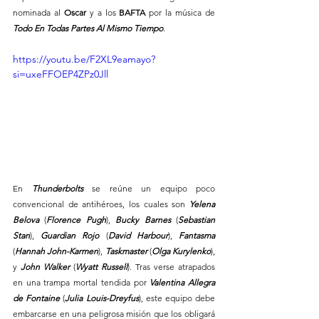
nominada al 
Oscar
 y a los
 BAFTA 
por la música de
Todo En Todas Partes Al Mismo Tiempo
.
https://youtu.be/F2XL9eamayo?
si=uxeFFOEP4ZPz0Jll
En 
Thunderbolts 
se reúne un equipo poco 
convencional de antihéroes, los cuales son 
Yelena 
Belova
 (
Florence Pugh
), 
Bucky Barnes 
(
Sebastian 
Stan
), 
Guardian Rojo
 (
David Harbour
), 
Fantasma
(
Hannah John-Karmen
), 
Taskmaster
 (
Olga Kurylenko
), 
y
 John Walker
 (
Wyatt Russell
). Tras verse atrapados 
en una trampa mortal tendida por 
Valentina Allegra 
de Fontaine
 (
Julia Louis-Dreyfus
), este equipo debe 
embarcarse en una peligrosa misión que los obligará 