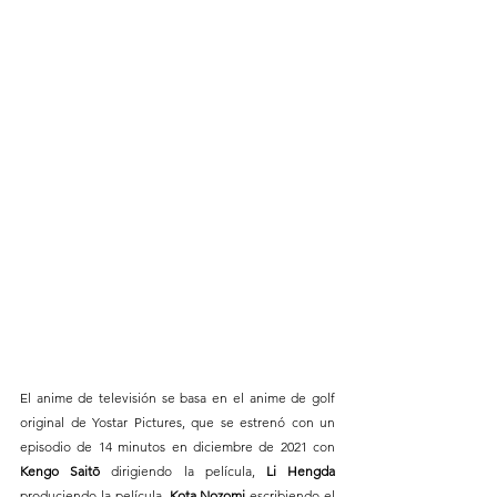
El anime de televisión se basa en el anime de golf 
original de Yostar Pictures, que se estrenó con un 
episodio de 14 minutos en diciembre de 2021 con 
Kengo Saitō
 dirigiendo la película, 
Li Hengda
produciendo la película, 
Kota Nozomi 
escribiendo el 