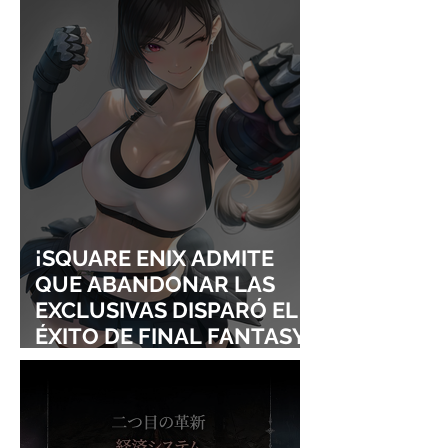
CONQUISTAN
PURO ESTILO
LOLLAPALOOZA!
UNRAVEL: ASÍ 
FROM LING T
SIGURE
¡SQUARE ENIX ADMITE
QUE ABANDONAR LAS
EXCLUSIVAS DISPARÓ EL
ÉXITO DE FINAL FANTASY
VII REMAKE!