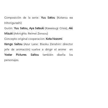
Composición de la serie: 
Yuu Satou 
(Kotarou wa 
Hitorigurashi)
Guión: 
Yuu Satou, Aya Satsuki
 (Kawaisugi Crisis), 
Aki 
Mizuki 
(Arknights: Reimei Zensou)
Concepto original cooperacion: 
Kota Nozomi
Kengo Saitou 
(Azur Lane: Bisoku Zenshin! director 
jefe de animación) vuelve a dirigir el anime  en 
Yostar Pictures
. 
Saitou 
también diseña los 
personajes.