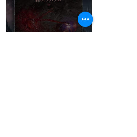
¡NADIE ESPERABA ESTE
ÉXITO! VAMPIR OBLIGA A
ABRIR UN NUEVO
SERVIDOR EN JAPÓN A
SOLO DOS DÍAS DE SU
LANZAMIENTO