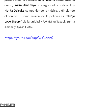
guion, 
Akira Amemiya
 a cargo del storyboard, y 
Horita Daisuke
 componiendo la música, y dirigiendo 
el sonido. El tema musical de la película es 
"Gunjō 
Love theory"
 de la unidad 
HAM
 (Miyu Takagi, Yurina 
Amami y Ayasa Goto). 
https://youtu.be/YupGxYxonn0
FANIMER