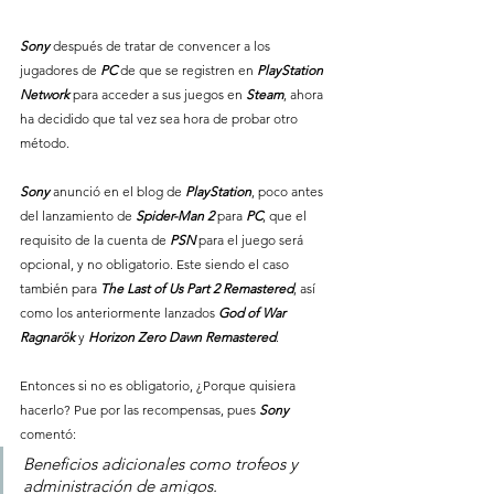
Sony 
después de tratar de convencer a los 
jugadores de 
PC 
de que se registren en 
PlayStation 
Network 
para acceder a sus juegos en 
Steam
, ahora 
ha decidido que tal vez sea hora de probar otro 
método.
Sony 
anunció en el blog de
 PlayStation
, poco antes 
del lanzamiento de
 Spider-Man 2 
para 
PC
, que el 
requisito de la cuenta de 
PSN 
para el juego será 
opcional, y no obligatorio. Este siendo el caso 
también para 
The Last of Us Part 2 Remastered
, así 
como los anteriormente lanzados 
God of War 
Ragnarök
 y 
Horizon Zero Dawn Remastered
. 
Entonces si no es obligatorio, ¿Porque quisiera 
hacerlo? Pue por las recompensas, pues 
Sony 
comentó:
Beneficios adicionales como trofeos y 
administración de amigos.