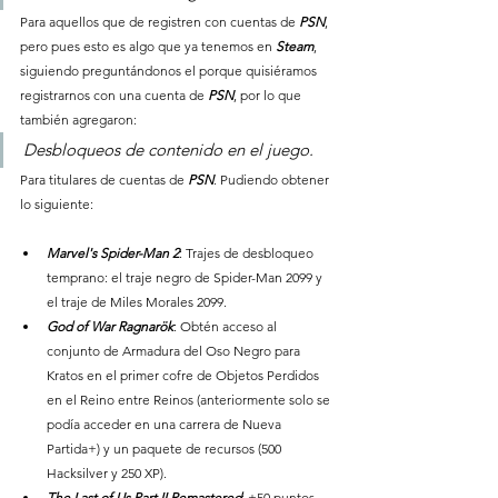
Para aquellos que de registren con cuentas de 
PSN
, 
pero pues esto es algo que ya tenemos en 
Steam
, 
siguiendo preguntándonos el porque quisiéramos 
registrarnos con una cuenta de 
PSN
, por lo que 
también agregaron:
Desbloqueos de contenido en el juego.
Para titulares de cuentas de 
PSN
. Pudiendo obtener 
lo siguiente:
Marvel's Spider-Man 2
: Trajes de desbloqueo 
temprano: el traje negro de Spider-Man 2099 y 
el traje de Miles Morales 2099.
God of War Ragnarök
: Obtén acceso al 
conjunto de Armadura del Oso Negro para 
Kratos en el primer cofre de Objetos Perdidos 
en el Reino entre Reinos (anteriormente solo se 
podía acceder en una carrera de Nueva 
Partida+) y un paquete de recursos (500 
Hacksilver y 250 XP).
The Last of Us Part II Remastered
: +50 puntos 