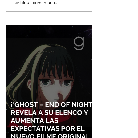
Escribir un comentario...
¡NINTENDO SIGUE
¡SQUARE ENIX 
IMPARABLE! SWITCH 2 YA
QUE ABANDONA
ROZA LOS 24 MILLONES
EXCLUSIVAS DIS
Y CONSOLIDA EL
ÉXITO DE FINAL
DOMINIO DE LA GRAN N
VII REMAKE!
¡'GHOST – END OF NIGHT'
REVELA A SU ELENCO Y
AUMENTA LAS
EXPECTATIVAS POR EL
NUEVO FILME ORIGINAL