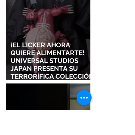
SIGURE
¡EL LICKER AHORA
QUIERE ALIMENTARTE!
UNIVERSAL STUDIOS
JAPAN PRESENTA SU
TERRORÍFICA COLECCIÓN
DE RESIDENT EVIL