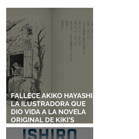
ISHIRŌ HONDA Y
ANIME! ANUNCI
TOMOYUKI TANAKA
ADAPTACIÓN DE 
ENTRARÁN AL SALÓN DE
I TURNED MY
LA FAMA DE LOS EFECTOS
CHILDHOOD FRI
VISUALES
A GIRL”
FALLECE AKIKO HAYASHI,
LA ILUSTRADORA QUE
DIO VIDA A LA NOVELA
ORIGINAL DE KIKI'S
DELIVERY SERVICE