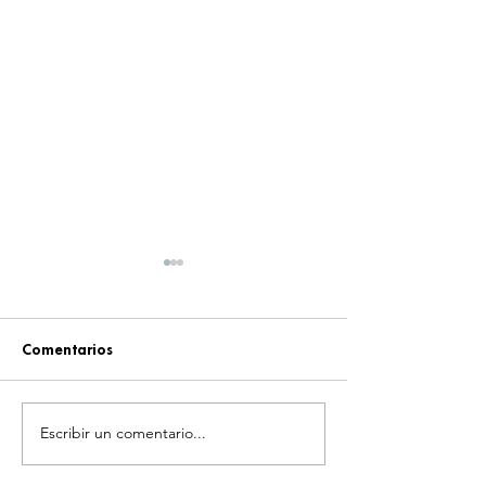
Comentarios
Escribir un comentario...
¡GODZILLA SIGUE
¡EL MANGA QUE
HACIENDO HISTORIA!
LAS ETIQUETAS 