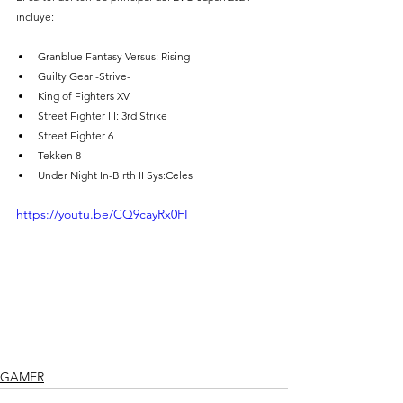
incluye:
Granblue Fantasy Versus: Rising
Guilty Gear -Strive-
King of Fighters XV
Street Fighter III: 3rd Strike
Street Fighter 6
Tekken 8
Under Night In-Birth II Sys:Celes
https://youtu.be/CQ9cayRx0FI
GAMER