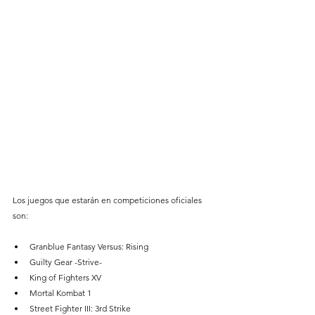
Los juegos que estarán en competiciones oficiales 
son:
Granblue Fantasy Versus: Rising
Guilty Gear -Strive-
King of Fighters XV
Mortal Kombat 1
Street Fighter III: 3rd Strike