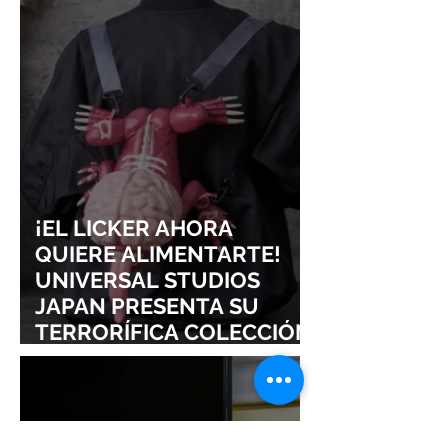
CONQUISTAN
PURO ESTILO
LOLLAPALOOZA!
UNRAVEL: ASÍ 
FROM LING T
SIGURE
¡EL LICKER AHORA
QUIERE ALIMENTARTE!
UNIVERSAL STUDIOS
JAPAN PRESENTA SU
TERRORÍFICA COLECCIÓN
DE RESIDENT EVIL