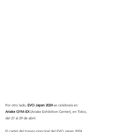
Por otro lado,
 EVO Japan 2024
 se celebrará en 
Ariake GYM-EX
 (Ariake Exhibition Center), en Tokio, 
del 27 al 29 de abril.
El cartel del torneo principal del EVO Japan 2024 