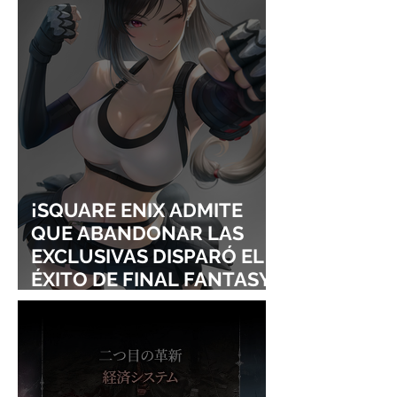
LOLLAPALOOZA!
UNRAVEL: ASÍ 
FROM LING T
SIGURE
¡SQUARE ENIX ADMITE
QUE ABANDONAR LAS
EXCLUSIVAS DISPARÓ EL
ÉXITO DE FINAL FANTASY
VII REMAKE!