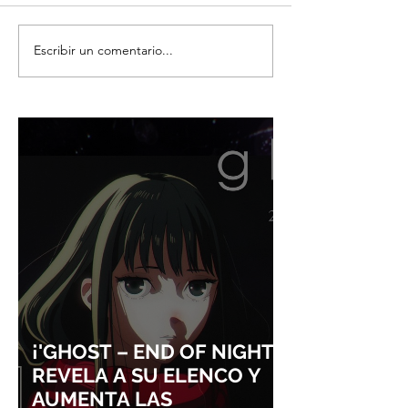
Escribir un comentario...
¡NINTENDO SIGUE
¡SQUARE ENIX 
IMPARABLE! SWITCH 2 YA
QUE ABANDONA
ROZA LOS 24 MILLONES
EXCLUSIVAS DIS
Y CONSOLIDA EL
ÉXITO DE FINAL
DOMINIO DE LA GRAN N
VII REMAKE!
¡'GHOST – END OF NIGHT'
REVELA A SU ELENCO Y
AUMENTA LAS