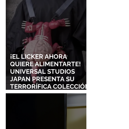
LOLLAPALOOZA!
UNRAVEL: ASÍ 
FROM LING T
SIGURE
¡EL LICKER AHORA
QUIERE ALIMENTARTE!
UNIVERSAL STUDIOS
JAPAN PRESENTA SU
TERRORÍFICA COLECCIÓN
DE RESIDENT EVIL