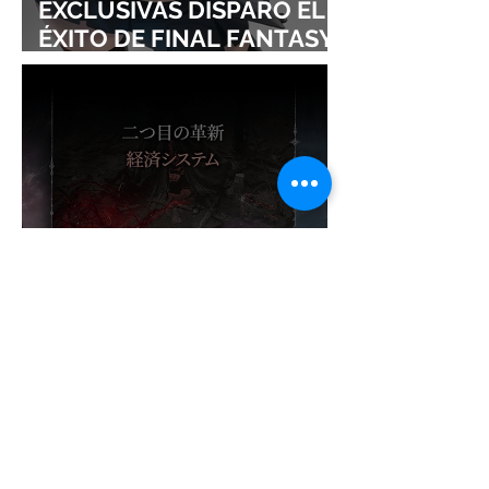
EXCLUSIVAS DISPARÓ EL
ÉXITO DE FINAL FANTASY
VII REMAKE!
¡NADIE ESPERABA ESTE
ÉXITO! VAMPIR OBLIGA A
ABRIR UN NUEVO
SERVIDOR EN JAPÓN A
SOLO DOS DÍAS DE SU
LANZAMIENTO