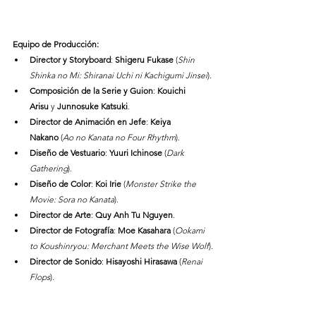
Equipo de Producción:
Director y Storyboard
: 
Shigeru Fukase
 (
Shin 
Shinka no Mi: Shiranai Uchi ni Kachigumi Jinsei
).
Composición de la Serie y Guion
: 
Kouichi 
Arisu
 y 
Junnosuke Katsuki
.
Director de Animación en Jefe
: 
Keiya 
Nakano
 (
Ao no Kanata no Four Rhythm
).
Diseño de Vestuario
: 
Yuuri Ichinose
 (
Dark 
Gathering
).
Diseño de Color
: 
Koi Irie
 (
Monster Strike the 
Movie: Sora no Kanata
).
Director de Arte
: 
Quy Anh Tu Nguyen
.
Director de Fotografía
: 
Moe Kasahara
 (
Ookami 
to Koushinryou: Merchant Meets the Wise Wolf
).
Director de Sonido
: 
Hisayoshi Hirasawa
 (
Renai 
Flops
).