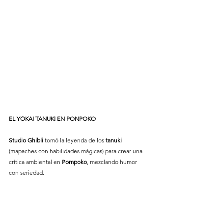
EL
YŌKAI
TANUKI
EN
PONPOKO
Studio
Ghibli
 tomó la leyenda de los 
tanuki
(mapaches con habilidades mágicas) para crear una 
crítica ambiental en 
Pompoko
, mezclando humor 
con seriedad.