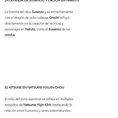
LA
LEYENDA
DE
SUSANOO
Y
OROCHI
EN
NARUTO
La historia del dios 
Susanoo
 y su enfrentamiento 
con el dragón de ocho cabezas 
Orochi
 influyó 
directamente en la creación de técnicas y 
personajes en 
Naruto
, como el 
Susanoo
 de los 
Uchiha
.
EL
KITSUNE
EN
NATSUME
YUUJIN-CHOU
El mito del zorro espiritual se refleja en múltiples 
episodios de 
Natsume
Yūjin-Chō
, destacando la 
relación entre humanos y seres sobrenaturales.