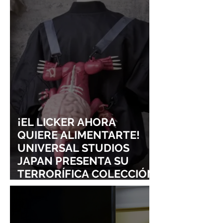
¡YOASOBI Y ADO
UN CONCIERT
CONQUISTAN
PURO ESTILO
LOLLAPALOOZA!
UNRAVEL: ASÍ 
FROM LING T
SIGURE
¡EL LICKER AHORA
QUIERE ALIMENTARTE!
UNIVERSAL STUDIOS
JAPAN PRESENTA SU
TERRORÍFICA COLECCIÓN
DE RESIDENT EVIL