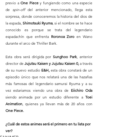
previo a 
One Piece 
y fungiendo como una especie 
de
spin-off
del anterior mencionado,
llega esta 
sorpresa, donde conoceremos la historia del dios de 
la espada, 
Shimotsuki Ryuma
, 
si el nombre se te hace 
conocido es porque se trata del legendario 
espadachín que enfrenta 
Roronoa Zoro 
en Wano 
durante el arco de Thriller Bark.
Esta obra será dirigida por 
Sunghoo Park
, anterior 
director de 
Jujutsu Kaisen y Jujutsu Kaisen 0, 
a través 
de su nuevo estudio
 E&H, 
esta obra constará de un 
episodio único que nos relatará una de las hazañas 
más famosas del legendario samurai Ryuma y a su 
vez estariamos viendo una obra de 
Eiichiro Oda
siendo animada por un estudio diferente a 
Toei 
Animation
, quienes ya llevan más de 20 años con 
One Piece.
¿Cuál de estos animes será el primero en tu lista por 
ver?