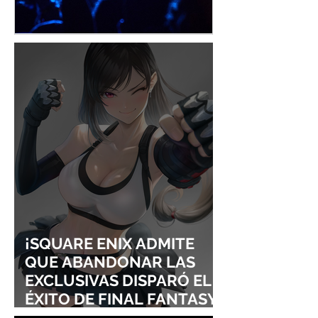
¡YOASOBI Y ADO
UN CONCIERT
CONQUISTAN
PURO ESTILO
LOLLAPALOOZA!
UNRAVEL: ASÍ 
FROM LING T
SIGURE
¡SQUARE ENIX ADMITE
QUE ABANDONAR LAS
EXCLUSIVAS DISPARÓ EL
ÉXITO DE FINAL FANTASY
VII REMAKE!