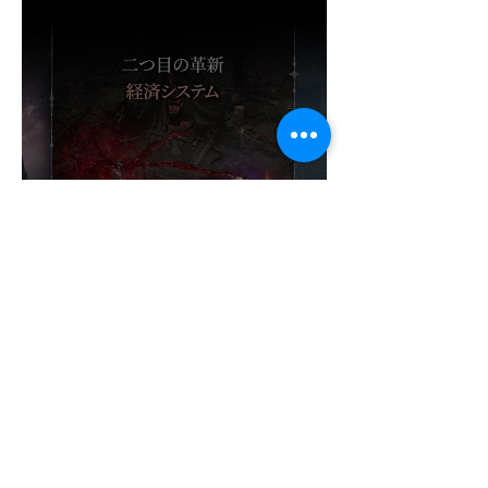
¡NADIE ESPERABA ESTE
ÉXITO! VAMPIR OBLIGA A
ABRIR UN NUEVO
SERVIDOR EN JAPÓN A
SOLO DOS DÍAS DE SU
LANZAMIENTO