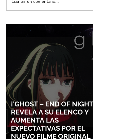
Escribir un comentario...
¡'GHOST – END OF
KOHEI HORIKOS
NIGHT' REVELA A SU
REGRESA A LA 
ELENCO Y AUMENTA LAS
CON UN ONE S
EXPECTATIVAS POR EL
TITULADO "DON
NUEVO FILME ORIGINAL
LAUGH, SHIJIM
DE SHINGO NATSUME!
¡'GHOST – END OF NIGHT'
REVELA A SU ELENCO Y
AUMENTA LAS
EXPECTATIVAS POR EL
NUEVO FILME ORIGINAL