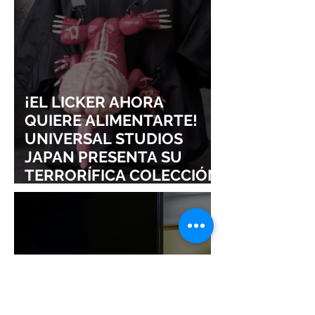
SIGURE
¡EL LICKER AHORA
QUIERE ALIMENTARTE!
UNIVERSAL STUDIOS
JAPAN PRESENTA SU
TERRORÍFICA COLECCIÓN
DE RESIDENT EVIL