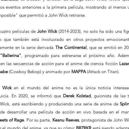
os eventos anteriores a la primera película, mostrando al menos u
mposible" que permitió a John Wick retirarse.
 cuatro películas de 
John Wick
 (2014-2023), no solo ha sido una figu
ino que también está involucrado en otros proyectos emocionante
amente en la serie derivada 
The Continental
, que se emitió en 202
 "Ballerina"
, programado para estrenarse el próximo año. Ademá
en las secuencias de acción para el anime de ciencia ficción 
Laza
nabe
 (Cowboy Bebop) y animado por 
MAPPA
 (Attack on Titan).
 Wick
 en el mundo del anime no es la única noticia interesan
uicia. En 2020, se informó que 
Derek Kolstad
, guionista de las tr
 Wick, está escribiendo y produciendo una serie de anime de 
Splin
reets of Rage
. Por su parte, 
Keanu Reeves
, protagonista de John Wic
n el mundo del anime, ya que su cómic 
BRZRKR
 está siendo adapta