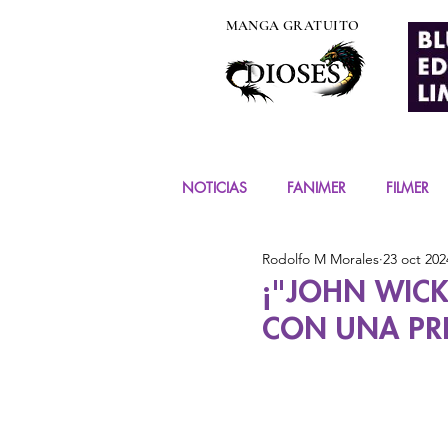
MANGA GRATUITO
NOTICIAS
FANIMER
FILMER
Rodolfo M Morales
23 oct 202
EVENTOS
COSPLAY
FIG
¡"JOHN WICK
CON UNA PR
MANGA Y COMIC