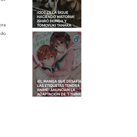
¡GODZILLA SIGUE
HACIENDO HISTORIA!
ISHIRŌ HONDA Y
ra 
TOMOYUKI TANAKA
ENTRARÁN AL SALÓN DE
do 
LA FAMA DE LOS EFECTOS
VISUALES
¡EL MANGA QUE DESAFÍA
LAS ETIQUETAS TENDRÁ
ANIME! ANUNCIAN LA
ADAPTACIÓN DE “I THINK I
TURNED MY CHILDHOOD
FRIEND INTO A GIRL”