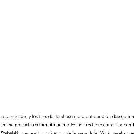
ha terminado, y los fans del letal asesino pronto podrán descubrir m
 en una 
precuela en formato anime
. En una reciente entrevista con 
Stahelski
, co-creador y director de la saga John Wick, reveló que 