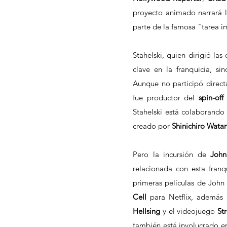
proyecto animado narrará l
parte de la famosa "tarea i
Stahelski, quien dirigió las
clave en la franquicia, s
Aunque no participó direct
fue productor del 
spin-off
Stahelski está colaborando 
creado por 
Shinichiro Wata
Pero la incursión de 
John
relacionada con esta franq
primeras películas de John
Cell
Hellsing
 y el videojuego 
St
también está involucrado e