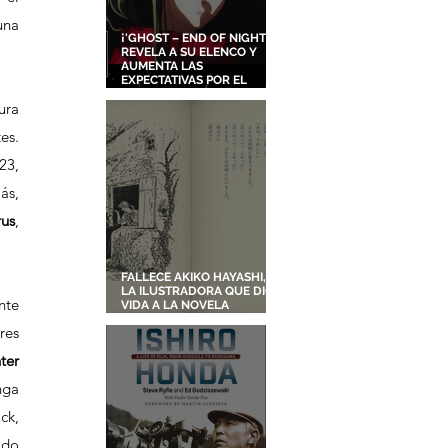
na 
¡'GHOST – END OF NIGHT'
REVELA A SU ELENCO Y
AUMENTA LAS
EXPECTATIVAS POR EL
NUEVO FILME ORIGINAL DE
ra 
SHINGO NATSUME!
s. 
3, 
s, 
rus
, 
FALLECE AKIKO HAYASHI,
LA ILUSTRADORA QUE DIO
te 
VIDA A LA NOVELA
ORIGINAL DE KIKI'S
es 
DELIVERY SERVICE
ter 
 para Netflix, además de desarrollar una película de acción en vivo basada en el manga 
k, 
do 