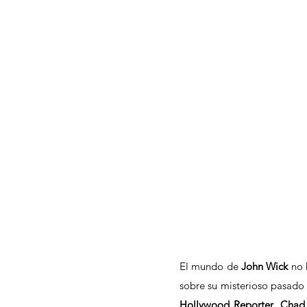
El mundo de 
John Wick
 no 
sobre su misterioso pasado
Hollywood Reporter
, 
Chad 