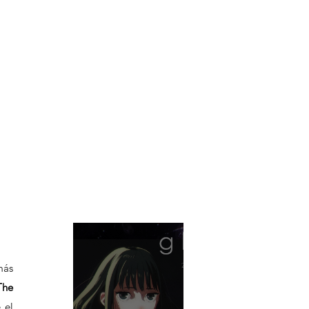
ás 
The 
el 