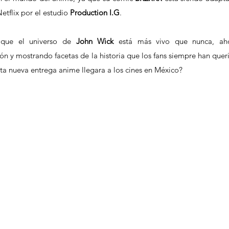
tflix por el estudio 
Production I.G
.
 que el universo de 
John Wick
 está más vivo que nunca, aho
n y mostrando facetas de la historia que los fans siempre han queri
sta nueva entrega anime llegara a los cines en México?