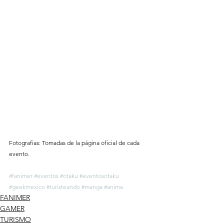
Fotografias: Tomadas de la página oficial de cada 
evento. 
#fanimer
#eventos
#otaku
#eventosotaku
#geekmexico
#turisteando
#manga
#anime
FANIMER
GAMER
TURISMO