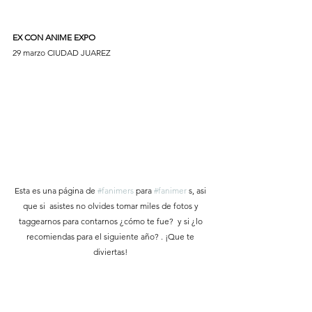
EX CON ANIME EXPO 
29 marzo CIUDAD JUAREZ
Esta es una página de 
#fanimers
 para 
#fanimer
 s, asi 
que si  asistes no olvides tomar miles de fotos y 
taggearnos para contarnos ¿cómo te fue?  y si ¿lo 
recomiendas para el siguiente año? . ¡Que te 
diviertas! 