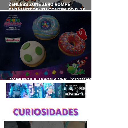
ZENLESS ZONE ZERO ROMPE
PARÁMETROS: SU CONTENIDO R-18
SUPERA A CASI TODO EL GACHA
¡VÁMONOS A JAPÓN A VER… Y COMERNOS
LA PELÍCULA DE MARIO GALAXY!
CURIOSIDADES