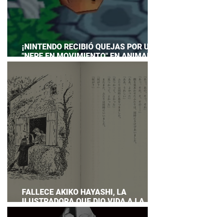
¡NINTENDO RECIBIÓ QUEJAS POR UN
"NEPE EN MOVIMIENTO" EN ANIMAL
CROSSING… Y HASTA TUVO QUE
PREPARAR UNA RESPUESTA OFICIAL!
FALLECE AKIKO HAYASHI, LA
ILUSTRADORA QUE DIO VIDA A LA
NOVELA ORIGINAL DE KIKI'S DELIVERY