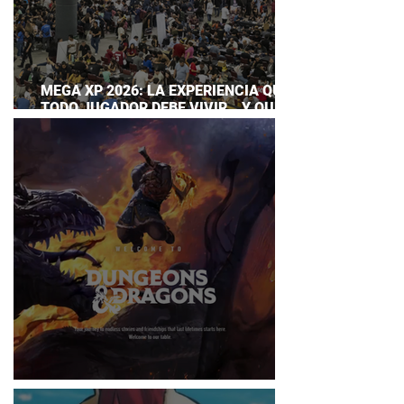
MEGA XP 2026: LA EXPERIENCIA QUE
TODO JUGADOR DEBE VIVIR… Y QUE
AHORA PUEDES DISFRUTAR A TU
RITMO
DUNGEONS & DRAGONS ¿TE ATREVES?