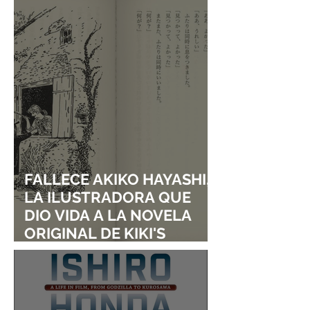
LEGEND OF ZELDA
GRANDGEAR YA
ADELANTA SU ESTRENO
EXPECTATIVA
FALLECE AKIKO HAYASHI,
LA ILUSTRADORA QUE
DIO VIDA A LA NOVELA
ORIGINAL DE KIKI'S
DELIVERY SERVICE