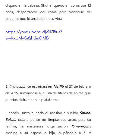
disparo en la cabeza, Shuhei quedo en coma por 12 
años, despertando del coma para vengarse de 
aquellos que le arrebataron su vida.
https://youtu.be/q-djvN7i5us?
si=KxqMyGi8jhdisOMB
El 
live-action
 se estrenará en 
Netflix 
el 27 de febrero 
de 2025, sumándose a la lista de títulos de anime que 
puedes disfrutar en la plataforma.
Sinopsis: Justo cuando el asesino a sueldo 
Shuhei 
Sakata 
está a punto de limpiar sus actos para su 
familia, la misteriosa organización 
Kimen-gumi
asesina a su esposa e hija, culpándolo a él y 