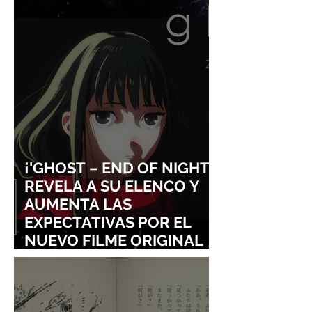
REVOLUCIONAR EL STOP-
LEGEND OF ZEL
MOTION
ADELANTA SU E
¡'GHOST – END OF NIGHT'
REVELA A SU ELENCO Y
AUMENTA LAS
EXPECTATIVAS POR EL
NUEVO FILME ORIGINAL
DE SHINGO NATSUME!