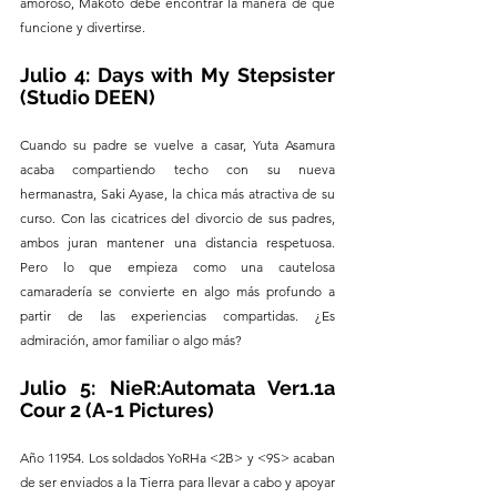
amoroso, Makoto debe encontrar la manera de que 
funcione y divertirse.
Julio 4: Days with My Stepsister 
(Studio DEEN)
Cuando su padre se vuelve a casar, Yuta Asamura 
acaba compartiendo techo con su nueva 
hermanastra, Saki Ayase, la chica más atractiva de su 
curso. Con las cicatrices del divorcio de sus padres, 
ambos juran mantener una distancia respetuosa. 
Pero lo que empieza como una cautelosa 
camaradería se convierte en algo más profundo a 
partir de las experiencias compartidas. ¿Es 
admiración, amor familiar o algo más?
Julio 5: NieR:Automata Ver1.1a 
Cour 2 (A-1 Pictures)
Año 11954. Los soldados YoRHa <2B> y <9S> acaban 
de ser enviados a la Tierra para llevar a cabo y apoyar 