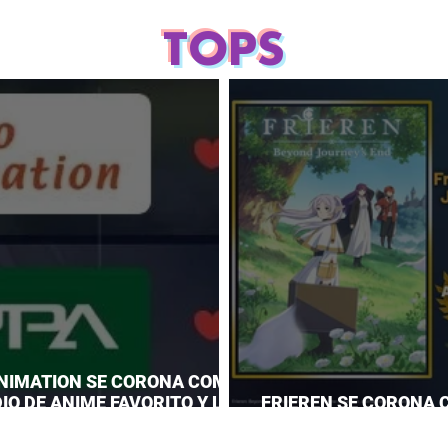
TOPS
NIMATION SE CORONA COMO
IO DE ANIME FAVORITO Y LE
FRIEREN SE CORONA 
 CORONA A MAPPA
DEL AÑO