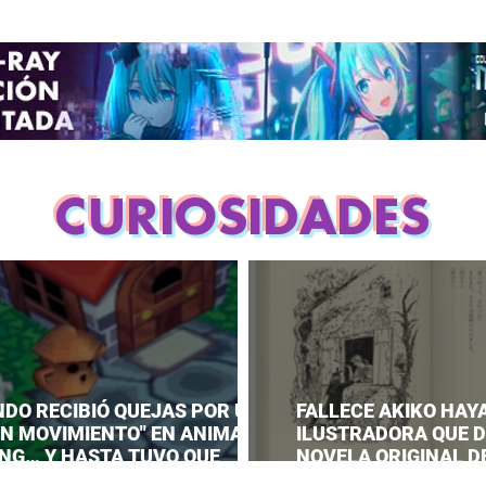
CURIOSIDADES
NDO RECIBIÓ QUEJAS POR UN
FALLECE AKIKO HAYA
EN MOVIMIENTO" EN ANIMAL
ILUSTRADORA QUE DI
NG… Y HASTA TUVO QUE
NOVELA ORIGINAL DE
AR UNA RESPUESTA OFICIAL!
SERVICE