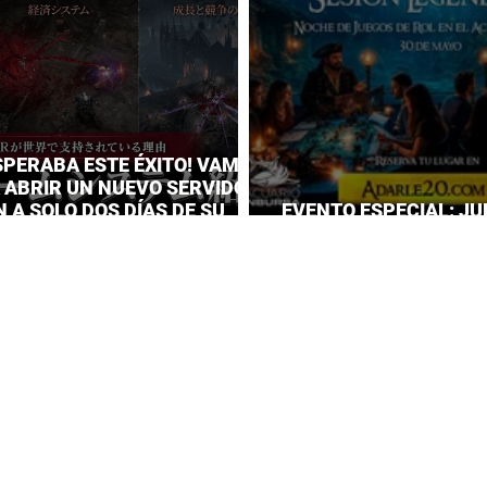
SPERABA ESTE ÉXITO! VAMPIR
A ABRIR UN NUEVO SERVIDOR
 A SOLO DOS DÍAS DE SU
EVENTO ESPECIAL: JU
IENTO
EL ACUARIO INBURSA