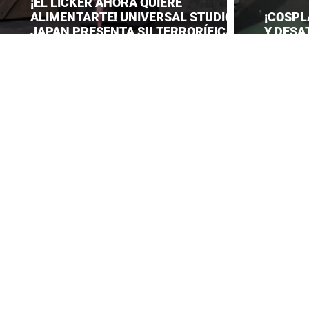
¡EL LICKER AHORA QUIERE
ALIMENTARTE! UNIVERSAL STUDIOS
¡COSPL
JAPAN PRESENTA SU TERRORÍFICA
Y DESA
COLECCIÓN DE RESIDENT EVIL
CONVEN