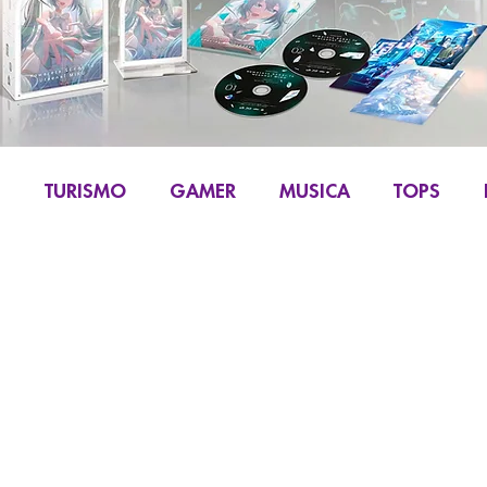
S
TURISMO
GAMER
MUSICA
TOPS
IKU
MANGA Y COMIC