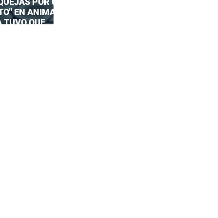
 QUEJAS POR UN
TO" EN ANIMAL
A TUVO QUE
UESTA OFICIAL!