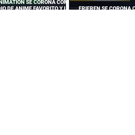
NIMATION SE CORONA COMO
IO DE ANIME FAVORITO Y LE
FRIEREN SE CORONA 
 CORONA A MAPPA
DEL AÑO