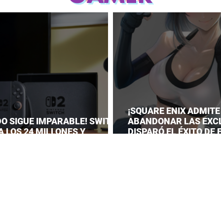
¡SQUARE ENIX ADMITE
DO SIGUE IMPARABLE! SWITCH
ABANDONAR LAS EXC
A LOS 24 MILLONES Y
DISPARÓ EL ÉXITO DE
A EL DOMINIO DE LA GRAN N
VII REMAKE!