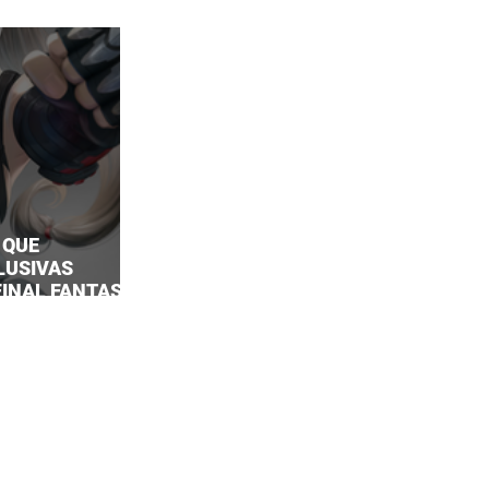
 QUE
LUSIVAS
 FINAL FANTASY