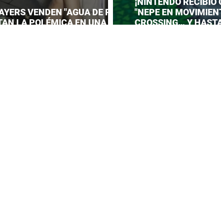
¡NINTENDO RECIBIÓ
AYERS VENDEN "AGUA DE PIES"
"NEPE EN MOVIMIEN
TAN LA POLÉMICA EN UNA
CROSSING… Y HAST
CIÓN DE ANIME!
PREPARAR UNA RESP