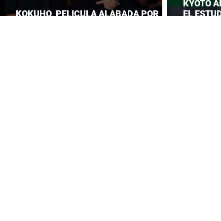
KYOTO A
KOKUHO, PELICULA ALABADA POR
EL ESTUD
TOM CRUISE
ROBA LA