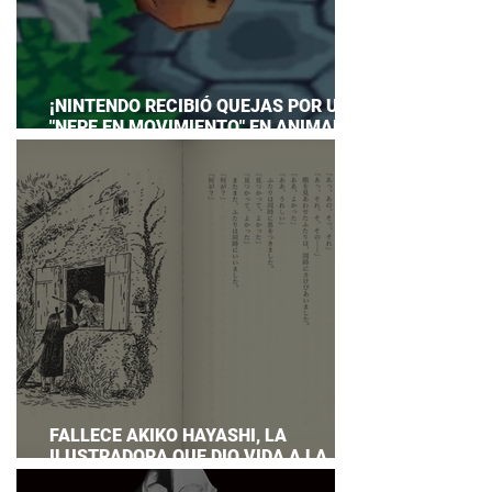
¡NINTENDO RECIBIÓ QUEJAS POR UN
"NEPE EN MOVIMIENTO" EN ANIMAL
CROSSING… Y HASTA TUVO QUE
PREPARAR UNA RESPUESTA OFICIAL!
FALLECE AKIKO HAYASHI, LA
ILUSTRADORA QUE DIO VIDA A LA
NOVELA ORIGINAL DE KIKI'S DELIVERY