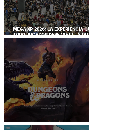
MEGA XP 2026: LA EXPERIENCIA QUE
TODO JUGADOR DEBE VIVIR… Y QUE
AHORA PUEDES DISFRUTAR A TU
RITMO
DUNGEONS & DRAGONS ¿TE ATREVES?