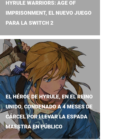
HYRULE WARRIORS: AGE OF
IMPRISONMENT, EL NUEVO JUEGO
PARA LA SWITCH 2
EL HÉROE DE HYRULE, EN EL REINO
UNIDO, CONDENADO A 4 MESES DE
CÁRCEL POR LLEVAR LA ESPADA
MAESTRA EN PÚBLICO