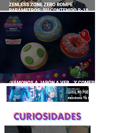
ZENLESS ZONE ZERO ROMPE
PARÁMETROS: SU CONTENIDO R-18
SUPERA A CASI TODO EL GACHA
¡VÁMONOS A JAPÓN A VER… Y COMERNOS
LA PELÍCULA DE MARIO GALAXY!
CURIOSIDADES