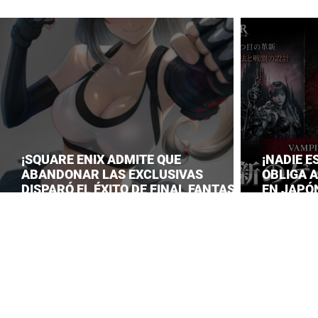
¡SQUARE ENIX ADMITE QUE
¡NADIE E
ABANDONAR LAS EXCLUSIVAS
OBLIGA 
DISPARÓ EL ÉXITO DE FINAL FANTASY
EN JAPÓN
VII REMAKE!
LANZAM