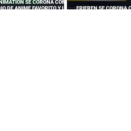
NIMATION SE CORONA COMO
IO DE ANIME FAVORITO Y LE
FRIEREN SE CORONA 
 CORONA A MAPPA
DEL AÑO