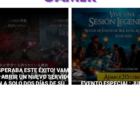
SPERABA ESTE ÉXITO! VAMPIR
A ABRIR UN NUEVO SERVIDOR
 A SOLO DOS DÍAS DE SU
EVENTO ESPECIAL: JU
IENTO
EL ACUARIO INBURSA