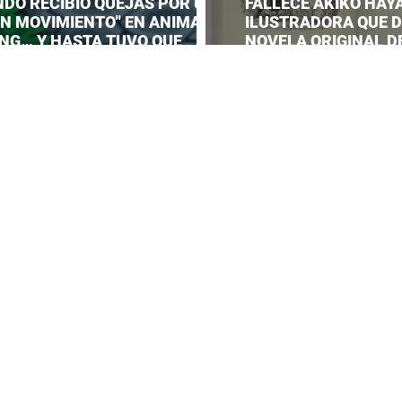
NDO RECIBIÓ QUEJAS POR UN
FALLECE AKIKO HAYA
EN MOVIMIENTO" EN ANIMAL
ILUSTRADORA QUE DI
NG… Y HASTA TUVO QUE
NOVELA ORIGINAL DE
AR UNA RESPUESTA OFICIAL!
SERVICE