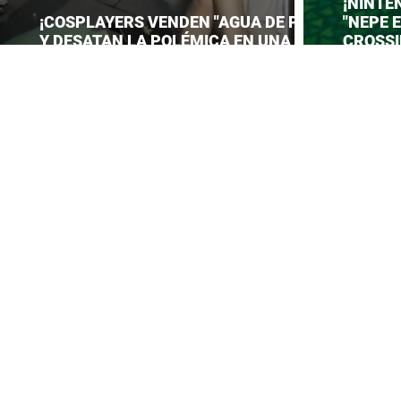
¡NINTE
¡COSPLAYERS VENDEN "AGUA DE PIES"
"NEPE 
Y DESATAN LA POLÉMICA EN UNA
CROSSI
CONVENCIÓN DE ANIME!
PREPAR