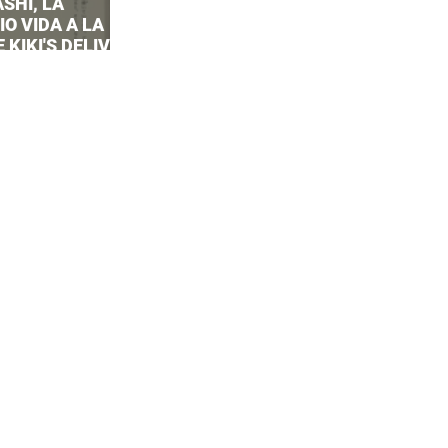
SHI, LA
O VIDA A LA
 KIKI'S DELIVERY