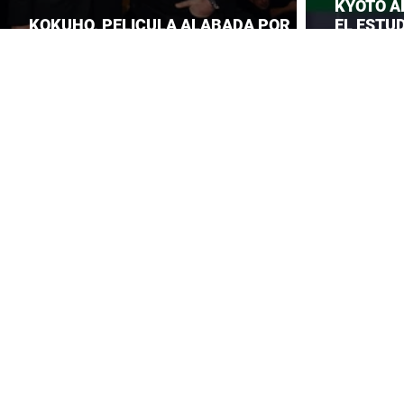
KYOTO A
KOKUHO, PELICULA ALABADA POR
EL ESTUD
TOM CRUISE
ROBA LA