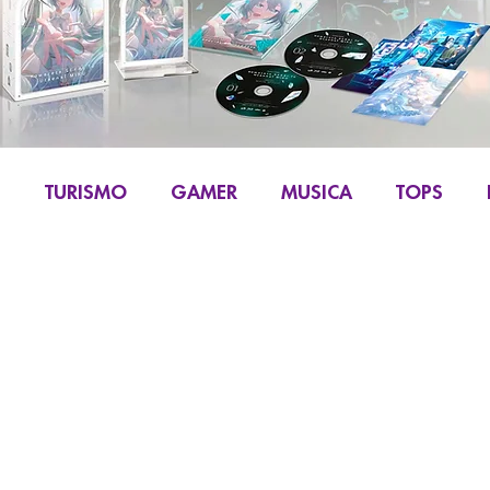
S
TURISMO
GAMER
MUSICA
TOPS
IKU
MANGA Y COMIC