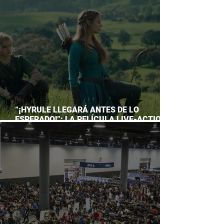
ACUARIO INBURSA
“¡HYRULE LLEGARÁ ANTES DE LO
ESPERADO!”: LA PELÍCULA LIVE-ACTION
DE THE LEGEND OF ZELDA ADELANTA SU
ESTRENO