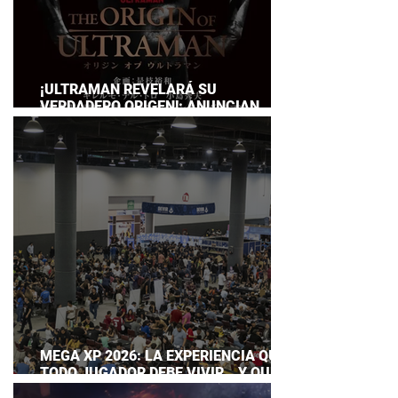
¡ULTRAMAN REVELARÁ SU
VERDADERO ORIGEN!: ANUNCIAN
DOCUMENTAL POR EL 60
ANIVERSARIO DE LA FRANQUICIA
MEGA XP 2026: LA EXPERIENCIA QUE
TODO JUGADOR DEBE VIVIR… Y QUE
AHORA PUEDES DISFRUTAR A TU