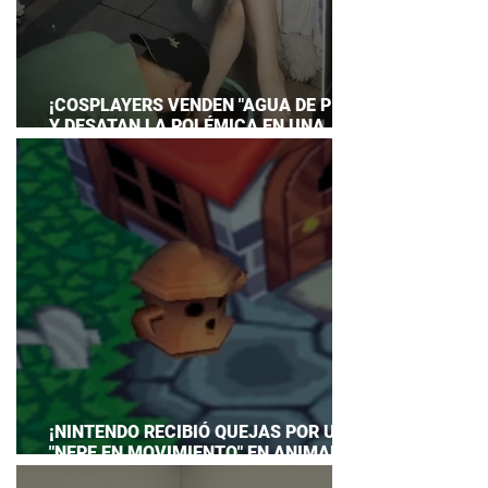
¡COSPLAYERS VENDEN "AGUA DE PIES"
Y DESATAN LA POLÉMICA EN UNA
CONVENCIÓN DE ANIME!
¡NINTENDO RECIBIÓ QUEJAS POR UN
"NEPE EN MOVIMIENTO" EN ANIMAL
CROSSING… Y HASTA TUVO QUE