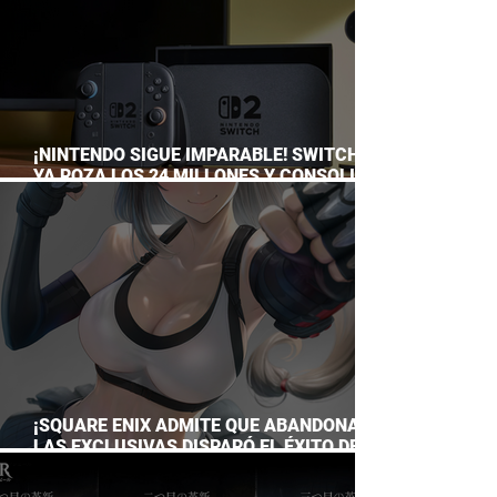
¡NINTENDO SIGUE IMPARABLE! SWITCH 2
YA ROZA LOS 24 MILLONES Y CONSOLIDA
EL DOMINIO DE LA GRAN N
¡SQUARE ENIX ADMITE QUE ABANDONAR
LAS EXCLUSIVAS DISPARÓ EL ÉXITO DE
FINAL FANTASY VII REMAKE!