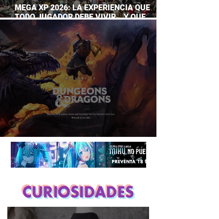
MEGA XP 2026: LA EXPERIENCIA QUE
TODO JUGADOR DEBE VIVIR… Y QUE
AHORA PUEDES DISFRUTAR A TU RITMO
DUNGEONS & DRAGONS ¿TE ATREVES?
CURIOSIDADES