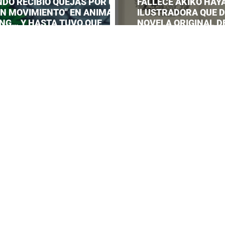
NDO RECIBIÓ QUEJAS POR UN
FALLECE AKIKO HAYA
EN MOVIMIENTO" EN ANIMAL
ILUSTRADORA QUE DI
NG… Y HASTA TUVO QUE
NOVELA ORIGINAL DE
AR UNA RESPUESTA OFICIAL!
SERVICE