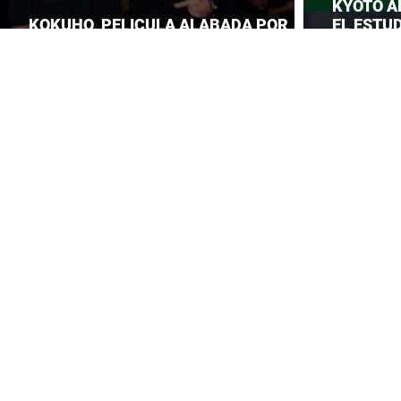
KYOTO A
KOKUHO, PELICULA ALABADA POR
EL ESTUD
TOM CRUISE
ROBA LA