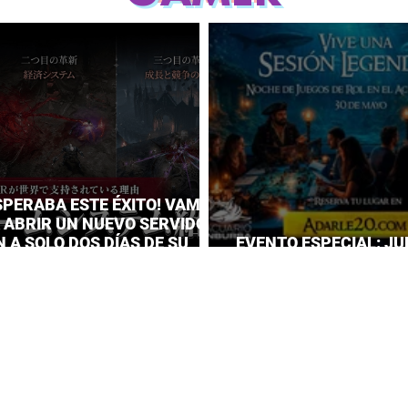
SPERABA ESTE ÉXITO! VAMPIR
A ABRIR UN NUEVO SERVIDOR
 A SOLO DOS DÍAS DE SU
EVENTO ESPECIAL: JU
IENTO
EL ACUARIO INBURSA