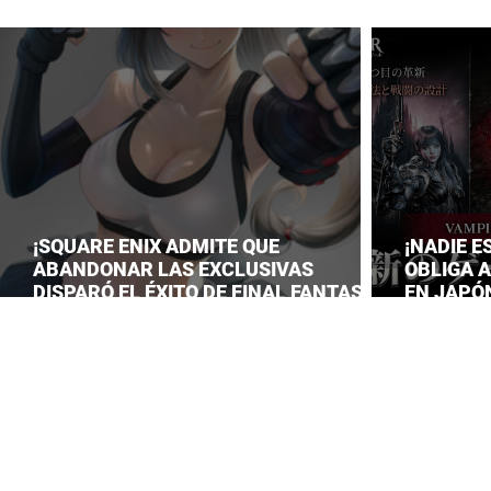
¡SQUARE ENIX ADMITE QUE
¡NADIE E
ABANDONAR LAS EXCLUSIVAS
OBLIGA 
DISPARÓ EL ÉXITO DE FINAL FANTASY
EN JAPÓN
VII REMAKE!
LANZAM