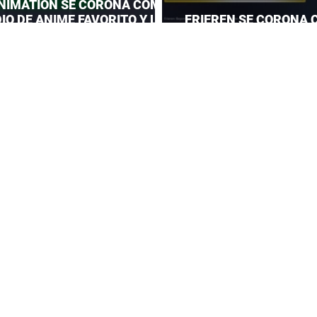
NIMATION SE CORONA COMO
IO DE ANIME FAVORITO Y LE
FRIEREN SE CORONA 
 CORONA A MAPPA
DEL AÑO