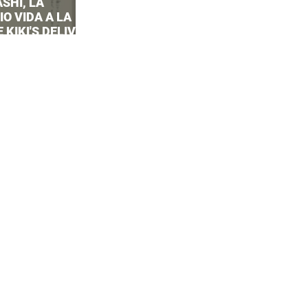
SHI, LA
O VIDA A LA
 KIKI'S DELIVERY