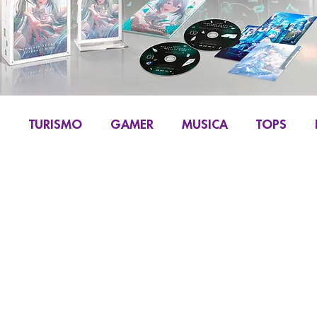
S
TURISMO
GAMER
MUSICA
TOPS
IKU
MANGA Y COMIC