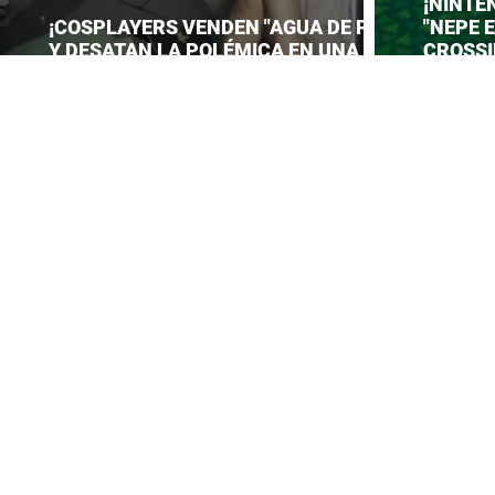
¡NINTE
¡COSPLAYERS VENDEN "AGUA DE PIES"
"NEPE 
Y DESATAN LA POLÉMICA EN UNA
CROSSI
CONVENCIÓN DE ANIME!
PREPAR