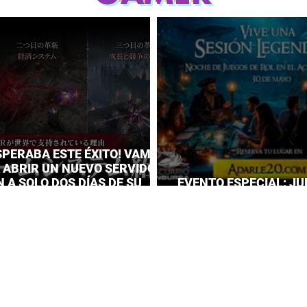
SPERABA ESTE ÉXITO! VAMPIR
A ABRIR UN NUEVO SERVIDOR
 A SOLO DOS DÍAS DE SU
EVENTO ESPECIAL: JU
IENTO
EL ACUARIO INBURSA