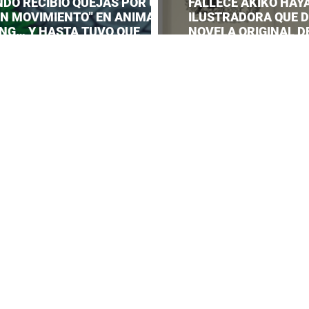
NDO RECIBIÓ QUEJAS POR UN
FALLECE AKIKO HAYA
EN MOVIMIENTO" EN ANIMAL
ILUSTRADORA QUE DI
NG… Y HASTA TUVO QUE
NOVELA ORIGINAL DE
AR UNA RESPUESTA OFICIAL!
SERVICE