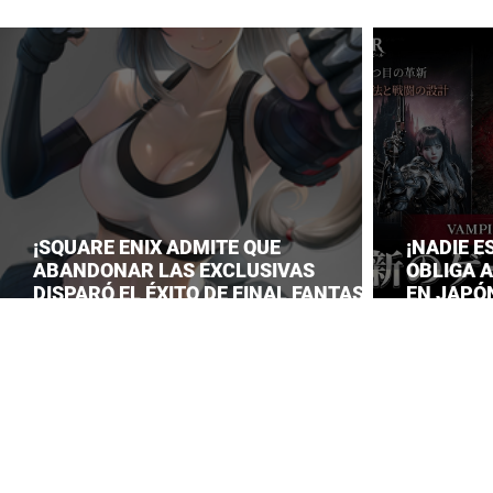
¡SQUARE ENIX ADMITE QUE
¡NADIE E
ABANDONAR LAS EXCLUSIVAS
OBLIGA 
DISPARÓ EL ÉXITO DE FINAL FANTASY
EN JAPÓN
VII REMAKE!
LANZAM