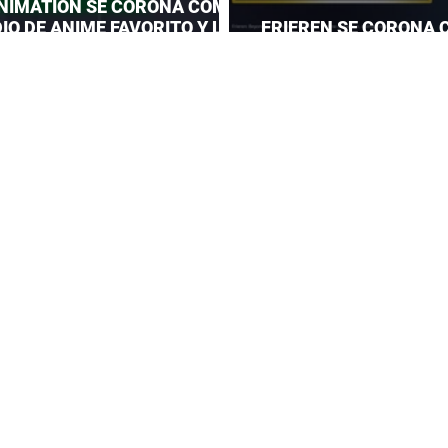
NIMATION SE CORONA COMO
IO DE ANIME FAVORITO Y LE
FRIEREN SE CORONA 
 CORONA A MAPPA
DEL AÑO