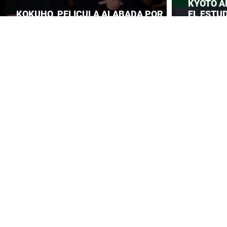
KYOTO A
KOKUHO, PELICULA ALABADA POR
EL ESTUD
TOM CRUISE
ROBA LA