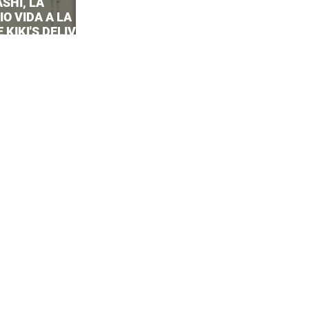
SHI, LA
O VIDA A LA
 KIKI'S DELIVERY