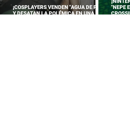
¡NINTE
¡COSPLAYERS VENDEN "AGUA DE PIES"
"NEPE 
Y DESATAN LA POLÉMICA EN UNA
CROSSI
CONVENCIÓN DE ANIME!
PREPAR