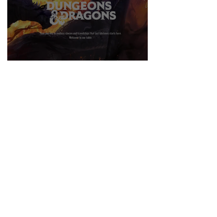
DUNGEONS & DRAGONS ¿TE ATREVES?