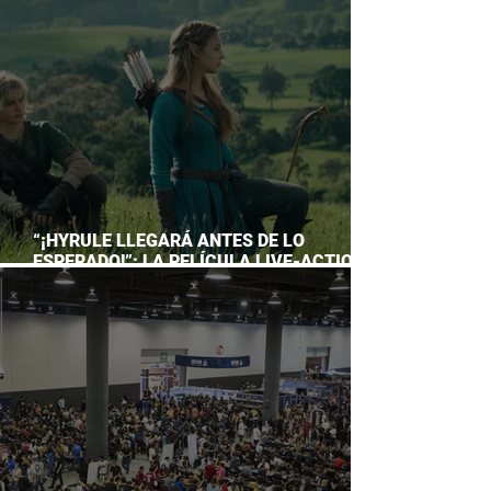
ACUARIO INBURSA
“¡HYRULE LLEGARÁ ANTES DE LO
ESPERADO!”: LA PELÍCULA LIVE-ACTION
DE THE LEGEND OF ZELDA ADELANTA SU
ESTRENO