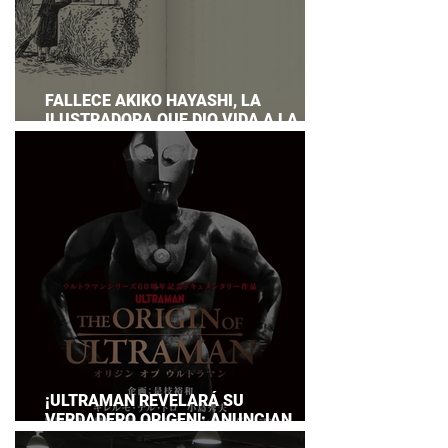
FALLECE AKIKO HAYASHI, LA
ILUSTRADORA QUE DIO VIDA A LA
NOVELA ORIGINAL DE KIKI'S DELIVERY
SERVICE
¡ULTRAMAN REVELARÁ SU
VERDADERO ORIGEN!: ANUNCIAN
DOCUMENTAL POR EL 60