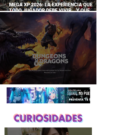
MEGA XP 2026: LA EXPERIENCIA QUE
TODO JUGADOR DEBE VIVIR… Y QUE
AHORA PUEDES DISFRUTAR A TU RITMO
DUNGEONS & DRAGONS ¿TE ATREVES?
CURIOSIDADES