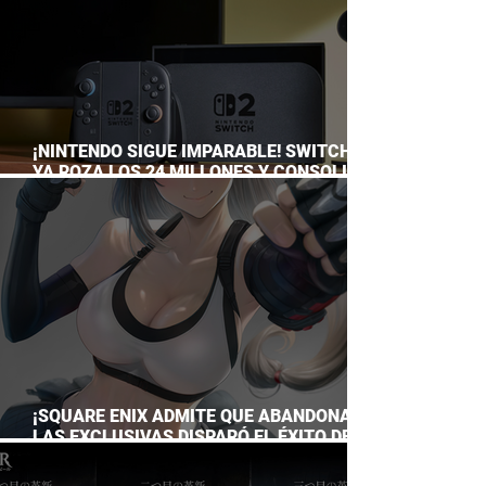
¡NINTENDO SIGUE IMPARABLE! SWITCH 2
YA ROZA LOS 24 MILLONES Y CONSOLIDA
EL DOMINIO DE LA GRAN N
¡SQUARE ENIX ADMITE QUE ABANDONAR
LAS EXCLUSIVAS DISPARÓ EL ÉXITO DE
FINAL FANTASY VII REMAKE!