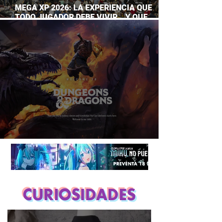
MEGA XP 2026: LA EXPERIENCIA QUE
TODO JUGADOR DEBE VIVIR… Y QUE
AHORA PUEDES DISFRUTAR A TU RITMO
DUNGEONS & DRAGONS ¿TE ATREVES?
CURIOSIDADES