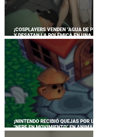
¡COSPLAYERS VENDEN "AGUA DE PIES"
Y DESATAN LA POLÉMICA EN UNA
CONVENCIÓN DE ANIME!
¡NINTENDO RECIBIÓ QUEJAS POR UN
"NEPE EN MOVIMIENTO" EN ANIMAL
CROSSING… Y HASTA TUVO QUE