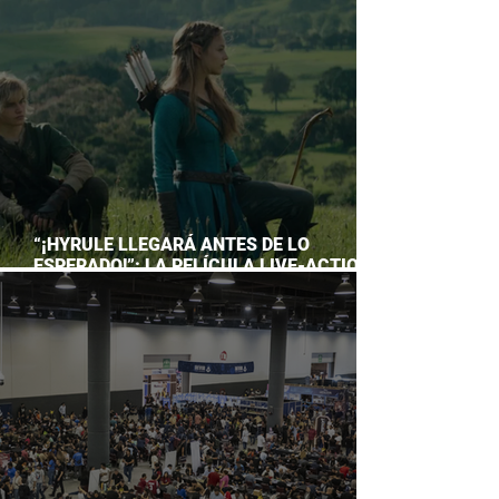
ACUARIO INBURSA
“¡HYRULE LLEGARÁ ANTES DE LO
ESPERADO!”: LA PELÍCULA LIVE-ACTION
DE THE LEGEND OF ZELDA ADELANTA SU
ESTRENO