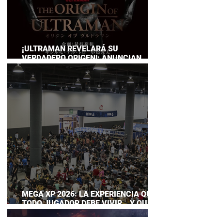
¡ULTRAMAN REVELARÁ SU
VERDADERO ORIGEN!: ANUNCIAN
DOCUMENTAL POR EL 60
ANIVERSARIO DE LA FRANQUICIA
MEGA XP 2026: LA EXPERIENCIA QUE
TODO JUGADOR DEBE VIVIR… Y QUE
AHORA PUEDES DISFRUTAR A TU