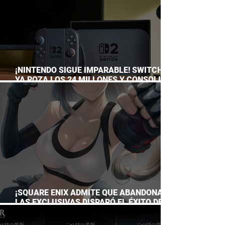
¡NINTENDO SIGUE IMPARABLE! SWITCH 2
YA ROZA LOS 24 MILLONES Y CONSOLIDA
EL DOMINIO DE LA GRAN N
¡SQUARE ENIX ADMITE QUE ABANDONAR
LAS EXCLUSIVAS DISPARÓ EL ÉXITO DE
FINAL FANTASY VII REMAKE!