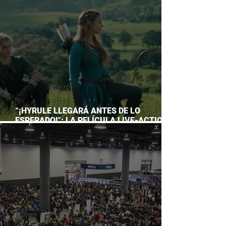
ACUARIO INBURSA
“¡HYRULE LLEGARÁ ANTES DE LO
ESPERADO!”: LA PELÍCULA LIVE-ACTION
DE THE LEGEND OF ZELDA ADELANTA SU
ESTRENO