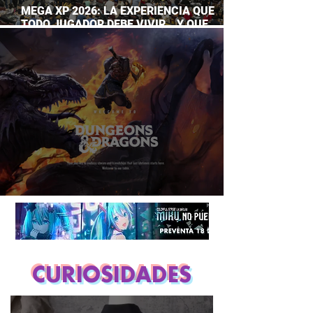
MEGA XP 2026: LA EXPERIENCIA QUE
TODO JUGADOR DEBE VIVIR… Y QUE
AHORA PUEDES DISFRUTAR A TU RITMO
DUNGEONS & DRAGONS ¿TE ATREVES?
CURIOSIDADES