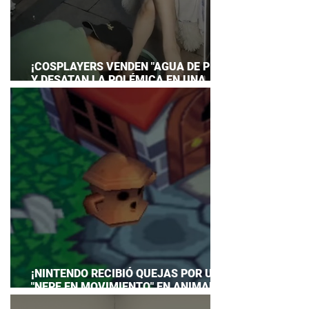
¡COSPLAYERS VENDEN "AGUA DE PIES"
Y DESATAN LA POLÉMICA EN UNA
CONVENCIÓN DE ANIME!
¡NINTENDO RECIBIÓ QUEJAS POR UN
"NEPE EN MOVIMIENTO" EN ANIMAL
CROSSING… Y HASTA TUVO QUE