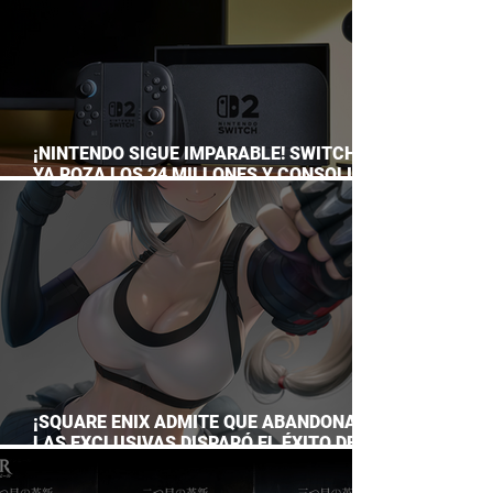
¡NINTENDO SIGUE IMPARABLE! SWITCH 2
YA ROZA LOS 24 MILLONES Y CONSOLIDA
EL DOMINIO DE LA GRAN N
¡SQUARE ENIX ADMITE QUE ABANDONAR
LAS EXCLUSIVAS DISPARÓ EL ÉXITO DE
FINAL FANTASY VII REMAKE!