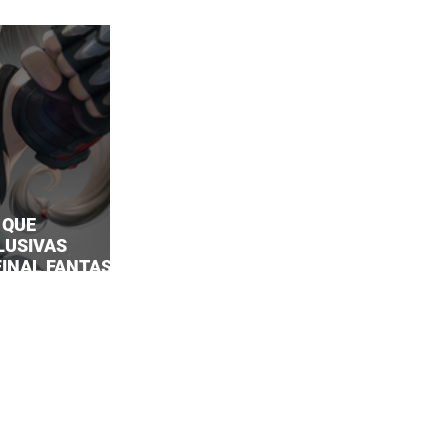
 QUE
LUSIVAS
 FINAL FANTASY