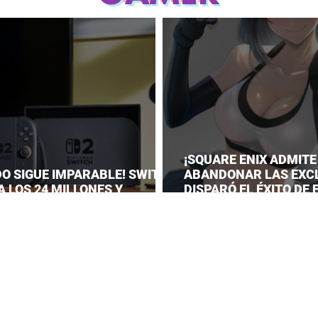
¡SQUARE ENIX ADMITE
DO SIGUE IMPARABLE! SWITCH
ABANDONAR LAS EXC
A LOS 24 MILLONES Y
DISPARÓ EL ÉXITO DE
A EL DOMINIO DE LA GRAN N
VII REMAKE!