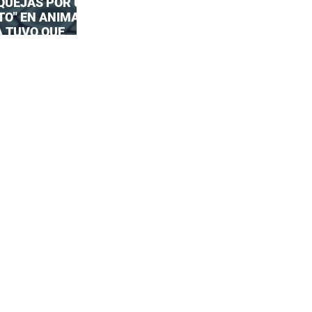
 QUEJAS POR UN
TO" EN ANIMAL
A TUVO QUE
UESTA OFICIAL!