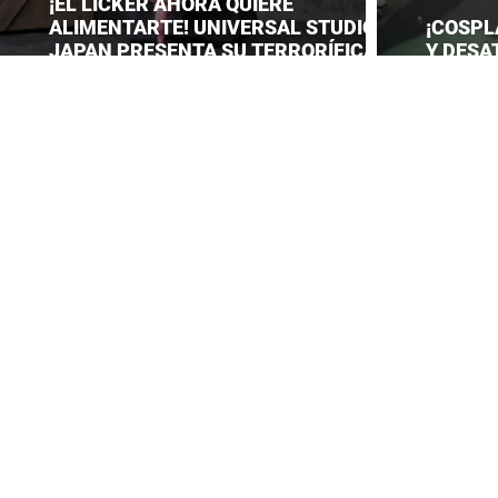
¡EL LICKER AHORA QUIERE
ALIMENTARTE! UNIVERSAL STUDIOS
¡COSPL
JAPAN PRESENTA SU TERRORÍFICA
Y DESA
COLECCIÓN DE RESIDENT EVIL
CONVEN