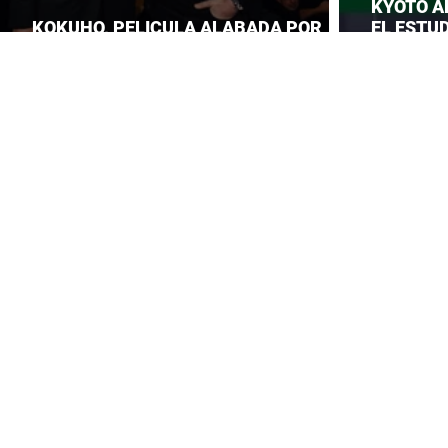
KYOTO A
KOKUHO, PELICULA ALABADA POR
EL ESTUD
TOM CRUISE
ROBA LA