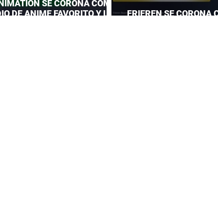
NIMATION SE CORONA COMO
IO DE ANIME FAVORITO Y LE
FRIEREN SE CORONA 
 CORONA A MAPPA
DEL AÑO