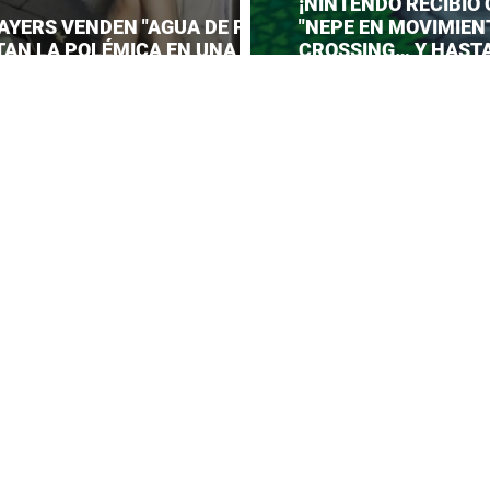
¡NINTENDO RECIBIÓ
AYERS VENDEN "AGUA DE PIES"
"NEPE EN MOVIMIEN
TAN LA POLÉMICA EN UNA
CROSSING… Y HAST
CIÓN DE ANIME!
PREPARAR UNA RESP