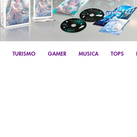
S
TURISMO
GAMER
MUSICA
TOPS
IKU
MANGA Y COMIC