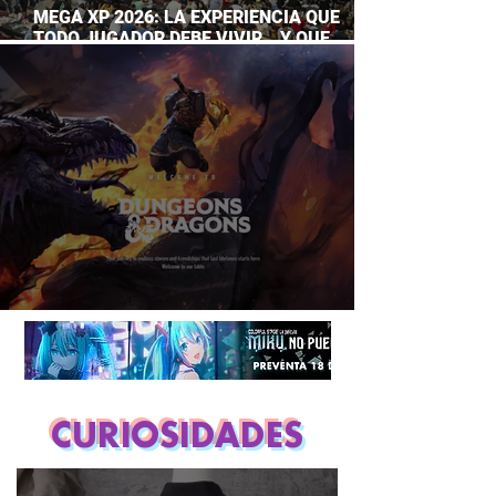
MEGA XP 2026: LA EXPERIENCIA QUE
TODO JUGADOR DEBE VIVIR… Y QUE
AHORA PUEDES DISFRUTAR A TU RITMO
DUNGEONS & DRAGONS ¿TE ATREVES?
CURIOSIDADES