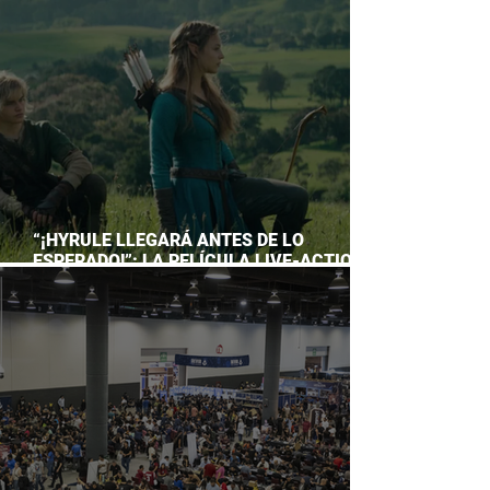
ACUARIO INBURSA
“¡HYRULE LLEGARÁ ANTES DE LO
ESPERADO!”: LA PELÍCULA LIVE-ACTION
DE THE LEGEND OF ZELDA ADELANTA SU
ESTRENO