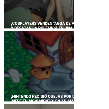
¡COSPLAYERS VENDEN "AGUA DE PIES"
Y DESATAN LA POLÉMICA EN UNA
CONVENCIÓN DE ANIME!
¡NINTENDO RECIBIÓ QUEJAS POR UN
"NEPE EN MOVIMIENTO" EN ANIMAL
CROSSING… Y HASTA TUVO QUE