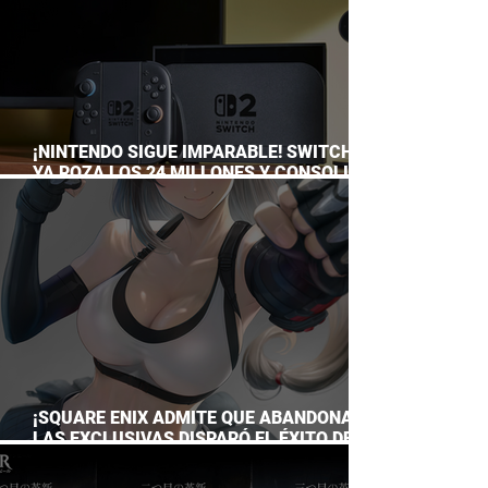
¡NINTENDO SIGUE IMPARABLE! SWITCH 2
YA ROZA LOS 24 MILLONES Y CONSOLIDA
EL DOMINIO DE LA GRAN N
¡SQUARE ENIX ADMITE QUE ABANDONAR
LAS EXCLUSIVAS DISPARÓ EL ÉXITO DE
FINAL FANTASY VII REMAKE!