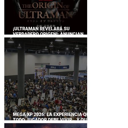
¡ULTRAMAN REVELARÁ SU
VERDADERO ORIGEN!: ANUNCIAN
DOCUMENTAL POR EL 60
ANIVERSARIO DE LA FRANQUICIA
MEGA XP 2026: LA EXPERIENCIA QUE
TODO JUGADOR DEBE VIVIR… Y QUE
AHORA PUEDES DISFRUTAR A TU