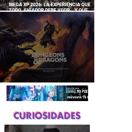
MEGA XP 2026: LA EXPERIENCIA QUE
TODO JUGADOR DEBE VIVIR… Y QUE
AHORA PUEDES DISFRUTAR A TU RITMO
DUNGEONS & DRAGONS ¿TE ATREVES?
CURIOSIDADES