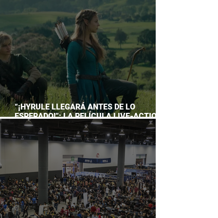
ACUARIO INBURSA
“¡HYRULE LLEGARÁ ANTES DE LO
ESPERADO!”: LA PELÍCULA LIVE-ACTION
DE THE LEGEND OF ZELDA ADELANTA SU
ESTRENO