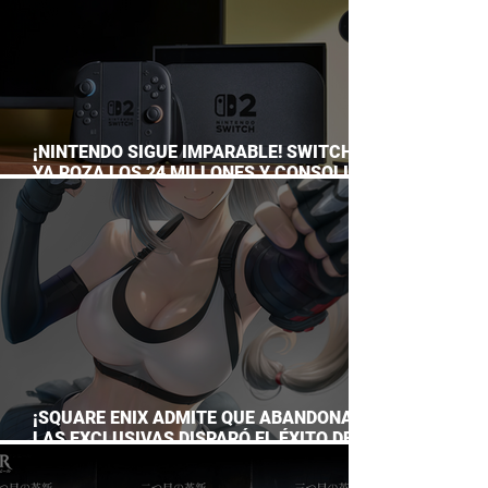
¡NINTENDO SIGUE IMPARABLE! SWITCH 2
YA ROZA LOS 24 MILLONES Y CONSOLIDA
EL DOMINIO DE LA GRAN N
¡SQUARE ENIX ADMITE QUE ABANDONAR
LAS EXCLUSIVAS DISPARÓ EL ÉXITO DE
FINAL FANTASY VII REMAKE!