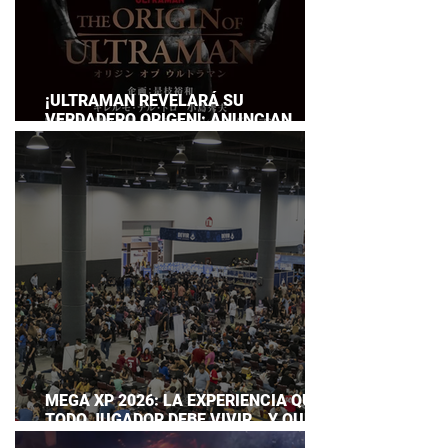
¡ULTRAMAN REVELARÁ SU
VERDADERO ORIGEN!: ANUNCIAN
DOCUMENTAL POR EL 60
ANIVERSARIO DE LA FRANQUICIA
MEGA XP 2026: LA EXPERIENCIA QUE
TODO JUGADOR DEBE VIVIR… Y QUE
AHORA PUEDES DISFRUTAR A TU