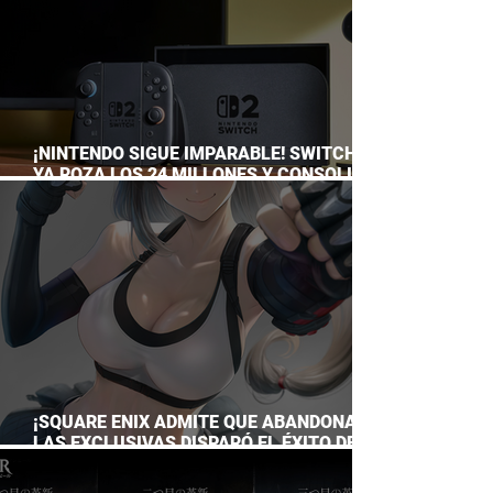
¡NINTENDO SIGUE IMPARABLE! SWITCH 2
YA ROZA LOS 24 MILLONES Y CONSOLIDA
EL DOMINIO DE LA GRAN N
¡SQUARE ENIX ADMITE QUE ABANDONAR
LAS EXCLUSIVAS DISPARÓ EL ÉXITO DE
FINAL FANTASY VII REMAKE!