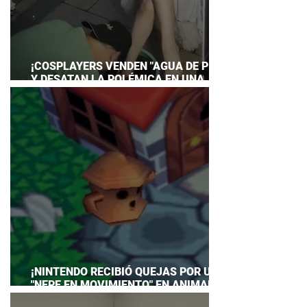
¡COSPLAYERS VENDEN "AGUA DE PIES"
Y DESATAN LA POLÉMICA EN UNA
CONVENCIÓN DE ANIME!
¡NINTENDO RECIBIÓ QUEJAS POR UN
"NEPE EN MOVIMIENTO" EN ANIMAL
CROSSING… Y HASTA TUVO QUE