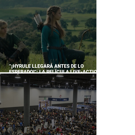
ACUARIO INBURSA
“¡HYRULE LLEGARÁ ANTES DE LO
ESPERADO!”: LA PELÍCULA LIVE-ACTION
DE THE LEGEND OF ZELDA ADELANTA SU
ESTRENO