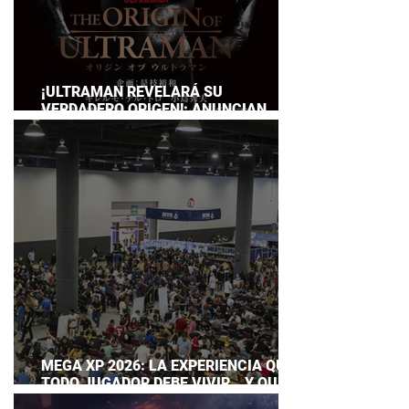
¡ULTRAMAN REVELARÁ SU
VERDADERO ORIGEN!: ANUNCIAN
DOCUMENTAL POR EL 60
ANIVERSARIO DE LA FRANQUICIA
MEGA XP 2026: LA EXPERIENCIA QUE
TODO JUGADOR DEBE VIVIR… Y QUE
AHORA PUEDES DISFRUTAR A TU