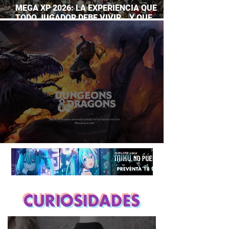
MEGA XP 2026: LA EXPERIENCIA QUE
TODO JUGADOR DEBE VIVIR… Y QUE
AHORA PUEDES DISFRUTAR A TU RITMO
DUNGEONS & DRAGONS ¿TE ATREVES?
CURIOSIDADES