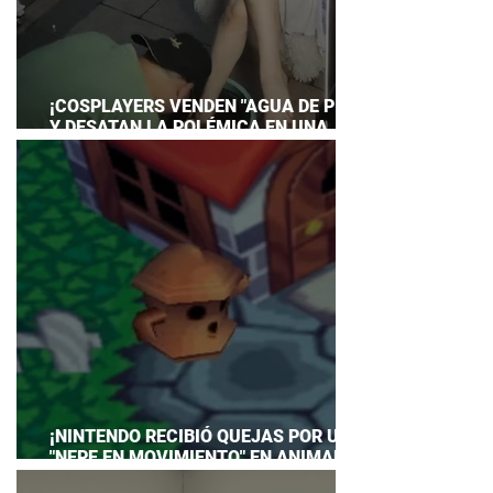
¡COSPLAYERS VENDEN "AGUA DE PIES"
Y DESATAN LA POLÉMICA EN UNA
CONVENCIÓN DE ANIME!
¡NINTENDO RECIBIÓ QUEJAS POR UN
"NEPE EN MOVIMIENTO" EN ANIMAL
CROSSING… Y HASTA TUVO QUE