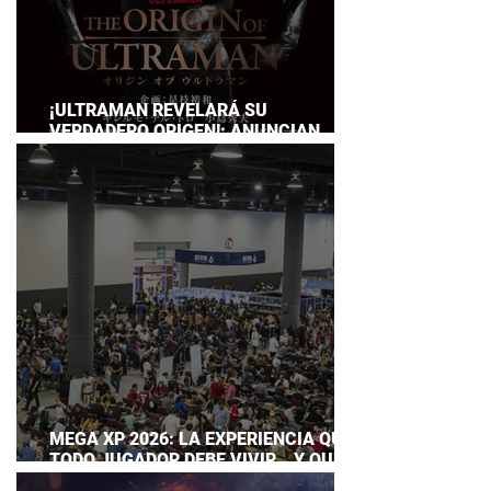
¡ULTRAMAN REVELARÁ SU
VERDADERO ORIGEN!: ANUNCIAN
DOCUMENTAL POR EL 60
ANIVERSARIO DE LA FRANQUICIA
MEGA XP 2026: LA EXPERIENCIA QUE
TODO JUGADOR DEBE VIVIR… Y QUE
AHORA PUEDES DISFRUTAR A TU