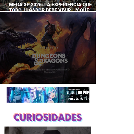
MEGA XP 2026: LA EXPERIENCIA QUE
TODO JUGADOR DEBE VIVIR… Y QUE
AHORA PUEDES DISFRUTAR A TU RITMO
DUNGEONS & DRAGONS ¿TE ATREVES?
CURIOSIDADES