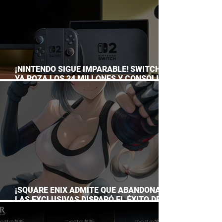
¡NINTENDO SIGUE IMPARABLE! SWITCH 2
YA ROZA LOS 24 MILLONES Y CONSOLIDA
EL DOMINIO DE LA GRAN N
¡SQUARE ENIX ADMITE QUE ABANDONAR
LAS EXCLUSIVAS DISPARÓ EL ÉXITO DE
FINAL FANTASY VII REMAKE!