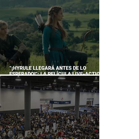
ACUARIO INBURSA
“¡HYRULE LLEGARÁ ANTES DE LO
ESPERADO!”: LA PELÍCULA LIVE-ACTION
DE THE LEGEND OF ZELDA ADELANTA SU
ESTRENO