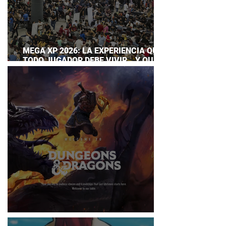
MEGA XP 2026: LA EXPERIENCIA QUE
TODO JUGADOR DEBE VIVIR… Y QUE
AHORA PUEDES DISFRUTAR A TU
RITMO
DUNGEONS & DRAGONS ¿TE ATREVES?