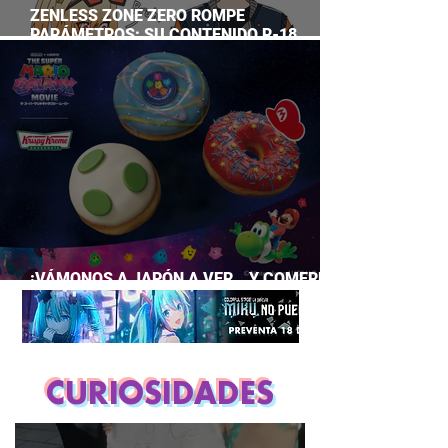
ZENLESS ZONE ZERO ROMPE
PARÁMETROS: SU CONTENIDO R-18
SUPERA A CASI TODO EL GACHA
¡VÁMONOS A JAPÓN A VER… Y COMERNOS
LA PELÍCULA DE MARIO GALAXY!
CURIOSIDADES