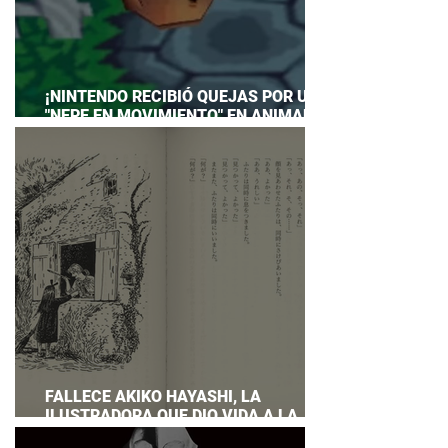
¡NINTENDO RECIBIÓ QUEJAS POR UN
"NEPE EN MOVIMIENTO" EN ANIMAL
CROSSING… Y HASTA TUVO QUE
PREPARAR UNA RESPUESTA OFICIAL!
FALLECE AKIKO HAYASHI, LA
ILUSTRADORA QUE DIO VIDA A LA
NOVELA ORIGINAL DE KIKI'S DELIVERY