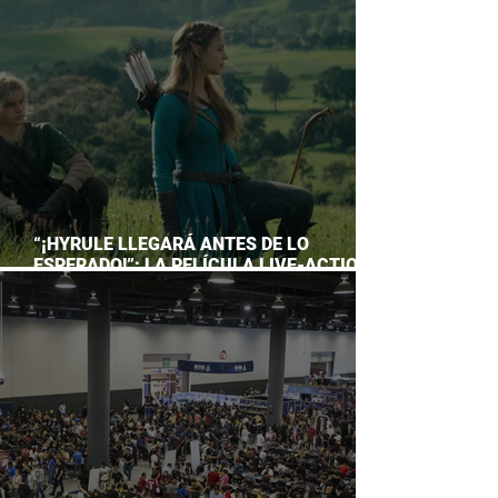
ACUARIO INBURSA
“¡HYRULE LLEGARÁ ANTES DE LO
ESPERADO!”: LA PELÍCULA LIVE-ACTION
DE THE LEGEND OF ZELDA ADELANTA SU
ESTRENO