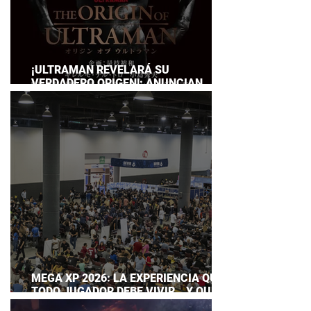
¡ULTRAMAN REVELARÁ SU
VERDADERO ORIGEN!: ANUNCIAN
DOCUMENTAL POR EL 60
ANIVERSARIO DE LA FRANQUICIA
MEGA XP 2026: LA EXPERIENCIA QUE
TODO JUGADOR DEBE VIVIR… Y QUE
AHORA PUEDES DISFRUTAR A TU