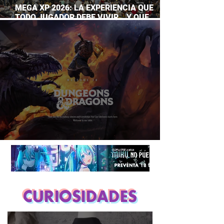
MEGA XP 2026: LA EXPERIENCIA QUE
TODO JUGADOR DEBE VIVIR… Y QUE
AHORA PUEDES DISFRUTAR A TU RITMO
DUNGEONS & DRAGONS ¿TE ATREVES?
CURIOSIDADES