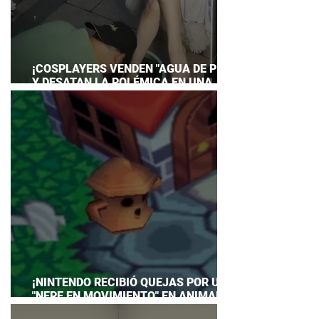
¡COSPLAYERS VENDEN "AGUA DE PIES"
Y DESATAN LA POLÉMICA EN UNA
CONVENCIÓN DE ANIME!
¡NINTENDO RECIBIÓ QUEJAS POR UN
"NEPE EN MOVIMIENTO" EN ANIMAL
CROSSING… Y HASTA TUVO QUE