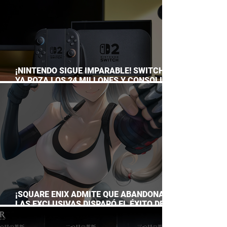
¡NINTENDO SIGUE IMPARABLE! SWITCH 2
YA ROZA LOS 24 MILLONES Y CONSOLIDA
EL DOMINIO DE LA GRAN N
¡SQUARE ENIX ADMITE QUE ABANDONAR
LAS EXCLUSIVAS DISPARÓ EL ÉXITO DE
FINAL FANTASY VII REMAKE!