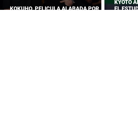
KYOTO A
KOKUHO, PELICULA ALABADA POR
EL ESTUD
TOM CRUISE
ROBA LA