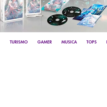
S
TURISMO
GAMER
MUSICA
TOPS
IKU
MANGA Y COMIC