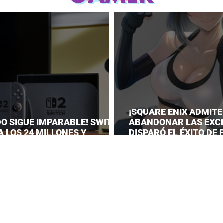
¡SQUARE ENIX ADMITE
DO SIGUE IMPARABLE! SWITCH
ABANDONAR LAS EXC
A LOS 24 MILLONES Y
DISPARÓ EL ÉXITO DE
A EL DOMINIO DE LA GRAN N
VII REMAKE!