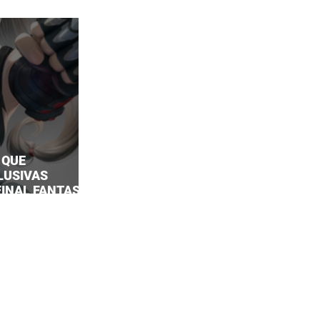
 QUE
LUSIVAS
 FINAL FANTASY