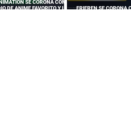
NIMATION SE CORONA COMO
IO DE ANIME FAVORITO Y LE
FRIEREN SE CORONA 
 CORONA A MAPPA
DEL AÑO