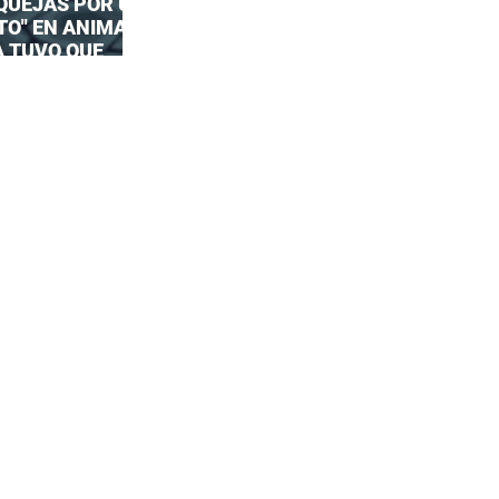
 QUEJAS POR UN
TO" EN ANIMAL
A TUVO QUE
UESTA OFICIAL!