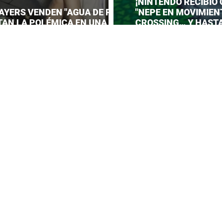
¡NINTENDO RECIBIÓ
AYERS VENDEN "AGUA DE PIES"
"NEPE EN MOVIMIEN
TAN LA POLÉMICA EN UNA
CROSSING… Y HAST
CIÓN DE ANIME!
PREPARAR UNA RESP