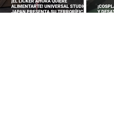
¡EL LICKER AHORA QUIERE
ALIMENTARTE! UNIVERSAL STUDIOS
¡COSPL
JAPAN PRESENTA SU TERRORÍFICA
Y DESA
COLECCIÓN DE RESIDENT EVIL
CONVEN