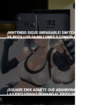
¡NINTENDO SIGUE IMPARABLE! SWITCH 2
YA ROZA LOS 24 MILLONES Y CONSOLIDA
EL DOMINIO DE LA GRAN N
¡SQUARE ENIX ADMITE QUE ABANDONAR
LAS EXCLUSIVAS DISPARÓ EL ÉXITO DE
FINAL FANTASY VII REMAKE!