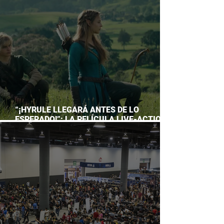
ACUARIO INBURSA
“¡HYRULE LLEGARÁ ANTES DE LO
ESPERADO!”: LA PELÍCULA LIVE-ACTION
DE THE LEGEND OF ZELDA ADELANTA SU
ESTRENO