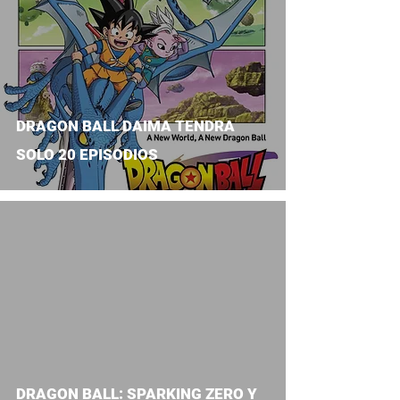
DRAGON BALL DAIMA TENDRA
SOLO 20 EPISODIOS
video
DRAGON BALL: SPARKING ZERO Y