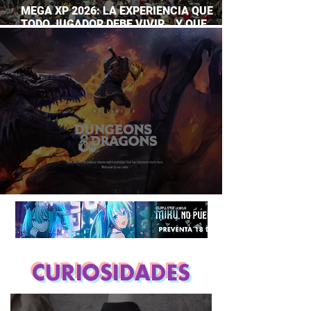
MEGA XP 2026: LA EXPERIENCIA QUE
TODO JUGADOR DEBE VIVIR… Y QUE
AHORA PUEDES DISFRUTAR A TU RITMO
DUNGEONS & DRAGONS ¿TE ATREVES?
CURIOSIDADES