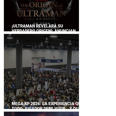
¡ULTRAMAN REVELARÁ SU
VERDADERO ORIGEN!: ANUNCIAN
DOCUMENTAL POR EL 60
ANIVERSARIO DE LA FRANQUICIA
MEGA XP 2026: LA EXPERIENCIA QUE
TODO JUGADOR DEBE VIVIR… Y QUE
AHORA PUEDES DISFRUTAR A TU