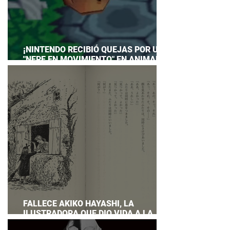
¡NINTENDO RECIBIÓ QUEJAS POR UN
"NEPE EN MOVIMIENTO" EN ANIMAL
CROSSING… Y HASTA TUVO QUE
PREPARAR UNA RESPUESTA OFICIAL!
FALLECE AKIKO HAYASHI, LA
ILUSTRADORA QUE DIO VIDA A LA
NOVELA ORIGINAL DE KIKI'S DELIVERY