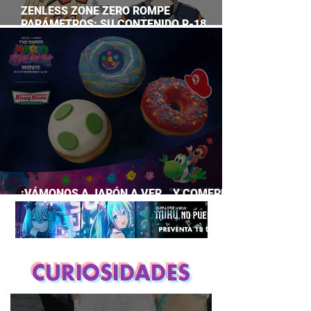
ZENLESS ZONE ZERO ROMPE
PARÁMETROS: SU CONTENIDO R-18
SUPERA A CASI TODO EL GACHA
¡VÁMONOS A JAPÓN A VER… Y COMERNOS
LA PELÍCULA DE MARIO GALAXY!
CURIOSIDADES