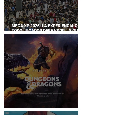
MEGA XP 2026: LA EXPERIENCIA QUE
TODO JUGADOR DEBE VIVIR… Y QUE
AHORA PUEDES DISFRUTAR A TU
RITMO
DUNGEONS & DRAGONS ¿TE ATREVES?