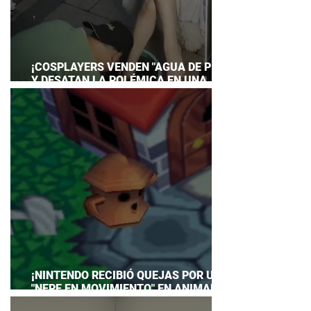
¡COSPLAYERS VENDEN "AGUA DE PIES"
Y DESATAN LA POLÉMICA EN UNA
CONVENCIÓN DE ANIME!
¡NINTENDO RECIBIÓ QUEJAS POR UN
"NEPE EN MOVIMIENTO" EN ANIMAL
CROSSING… Y HASTA TUVO QUE