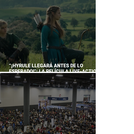
ACUARIO INBURSA
“¡HYRULE LLEGARÁ ANTES DE LO
ESPERADO!”: LA PELÍCULA LIVE-ACTION
DE THE LEGEND OF ZELDA ADELANTA SU
ESTRENO