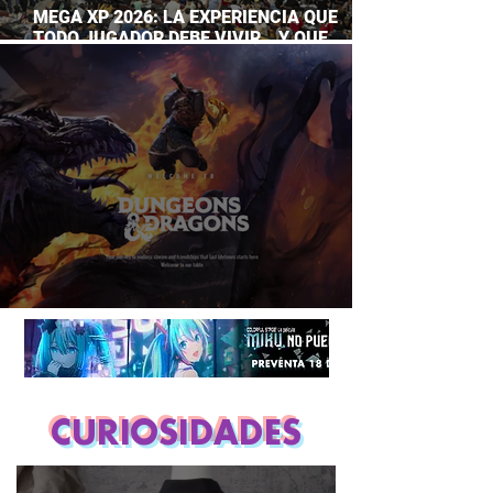
MEGA XP 2026: LA EXPERIENCIA QUE
TODO JUGADOR DEBE VIVIR… Y QUE
AHORA PUEDES DISFRUTAR A TU RITMO
DUNGEONS & DRAGONS ¿TE ATREVES?
CURIOSIDADES