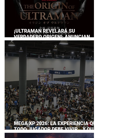
¡ULTRAMAN REVELARÁ SU
VERDADERO ORIGEN!: ANUNCIAN
DOCUMENTAL POR EL 60
ANIVERSARIO DE LA FRANQUICIA
MEGA XP 2026: LA EXPERIENCIA QUE
TODO JUGADOR DEBE VIVIR… Y QUE
AHORA PUEDES DISFRUTAR A TU