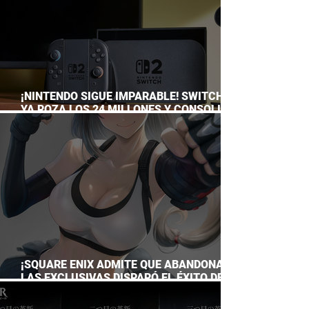
¡NINTENDO SIGUE IMPARABLE! SWITCH 2
YA ROZA LOS 24 MILLONES Y CONSOLIDA
EL DOMINIO DE LA GRAN N
¡SQUARE ENIX ADMITE QUE ABANDONAR
LAS EXCLUSIVAS DISPARÓ EL ÉXITO DE
FINAL FANTASY VII REMAKE!