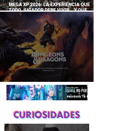
MEGA XP 2026: LA EXPERIENCIA QUE
TODO JUGADOR DEBE VIVIR… Y QUE
AHORA PUEDES DISFRUTAR A TU RITMO
DUNGEONS & DRAGONS ¿TE ATREVES?
CURIOSIDADES