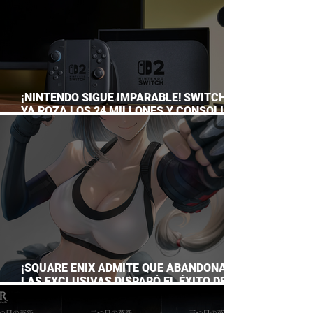
¡NINTENDO SIGUE IMPARABLE! SWITCH 2
YA ROZA LOS 24 MILLONES Y CONSOLIDA
EL DOMINIO DE LA GRAN N
¡SQUARE ENIX ADMITE QUE ABANDONAR
LAS EXCLUSIVAS DISPARÓ EL ÉXITO DE
FINAL FANTASY VII REMAKE!