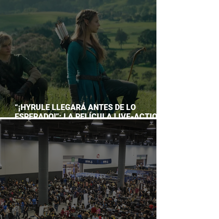
ACUARIO INBURSA
“¡HYRULE LLEGARÁ ANTES DE LO
ESPERADO!”: LA PELÍCULA LIVE-ACTION
DE THE LEGEND OF ZELDA ADELANTA SU
ESTRENO