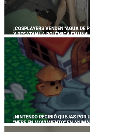
¡COSPLAYERS VENDEN "AGUA DE PIES"
Y DESATAN LA POLÉMICA EN UNA
CONVENCIÓN DE ANIME!
¡NINTENDO RECIBIÓ QUEJAS POR UN
"NEPE EN MOVIMIENTO" EN ANIMAL
CROSSING… Y HASTA TUVO QUE