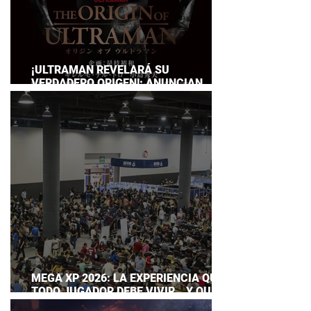
¡ULTRAMAN REVELARÁ SU
VERDADERO ORIGEN!: ANUNCIAN
DOCUMENTAL POR EL 60
ANIVERSARIO DE LA FRANQUICIA
MEGA XP 2026: LA EXPERIENCIA QUE
TODO JUGADOR DEBE VIVIR… Y QUE
AHORA PUEDES DISFRUTAR A TU