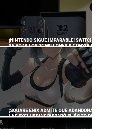
¡NINTENDO SIGUE IMPARABLE! SWITCH 2
YA ROZA LOS 24 MILLONES Y CONSOLIDA
EL DOMINIO DE LA GRAN N
¡SQUARE ENIX ADMITE QUE ABANDONAR
LAS EXCLUSIVAS DISPARÓ EL ÉXITO DE
FINAL FANTASY VII REMAKE!