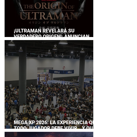
¡ULTRAMAN REVELARÁ SU
VERDADERO ORIGEN!: ANUNCIAN
DOCUMENTAL POR EL 60
ANIVERSARIO DE LA FRANQUICIA
MEGA XP 2026: LA EXPERIENCIA QUE
TODO JUGADOR DEBE VIVIR… Y QUE
AHORA PUEDES DISFRUTAR A TU