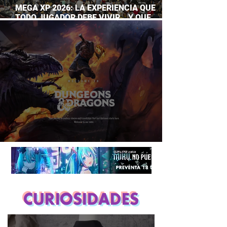
MEGA XP 2026: LA EXPERIENCIA QUE
TODO JUGADOR DEBE VIVIR… Y QUE
AHORA PUEDES DISFRUTAR A TU RITMO
DUNGEONS & DRAGONS ¿TE ATREVES?
CURIOSIDADES