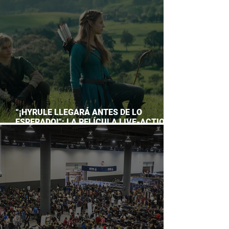
ACUARIO INBURSA
“¡HYRULE LLEGARÁ ANTES DE LO
ESPERADO!”: LA PELÍCULA LIVE-ACTION
DE THE LEGEND OF ZELDA ADELANTA SU
ESTRENO