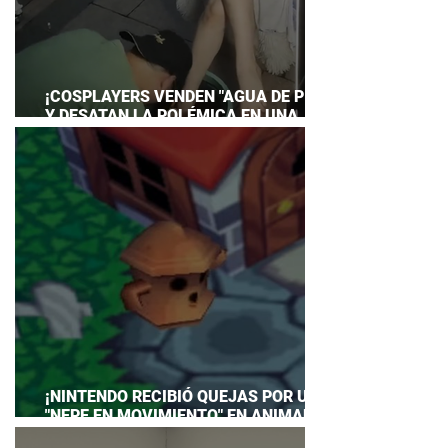
¡COSPLAYERS VENDEN "AGUA DE PIES"
Y DESATAN LA POLÉMICA EN UNA
CONVENCIÓN DE ANIME!
¡NINTENDO RECIBIÓ QUEJAS POR UN
"NEPE EN MOVIMIENTO" EN ANIMAL
CROSSING… Y HASTA TUVO QUE