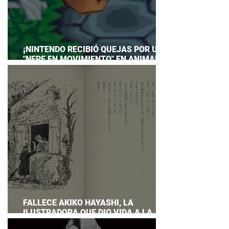
¡NINTENDO RECIBIÓ QUEJAS POR UN
"NEPE EN MOVIMIENTO" EN ANIMAL
CROSSING… Y HASTA TUVO QUE
PREPARAR UNA RESPUESTA OFICIAL!
FALLECE AKIKO HAYASHI, LA
ILUSTRADORA QUE DIO VIDA A LA
NOVELA ORIGINAL DE KIKI'S DELIVERY