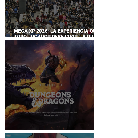
MEGA XP 2026: LA EXPERIENCIA QUE
TODO JUGADOR DEBE VIVIR… Y QUE
AHORA PUEDES DISFRUTAR A TU
RITMO
DUNGEONS & DRAGONS ¿TE ATREVES?