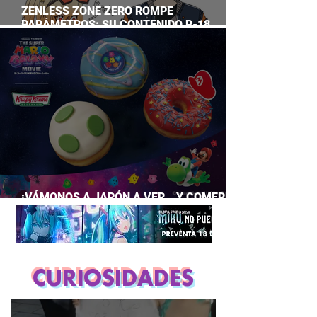
ZENLESS ZONE ZERO ROMPE
PARÁMETROS: SU CONTENIDO R-18
SUPERA A CASI TODO EL GACHA
¡VÁMONOS A JAPÓN A VER… Y COMERNOS
LA PELÍCULA DE MARIO GALAXY!
CURIOSIDADES