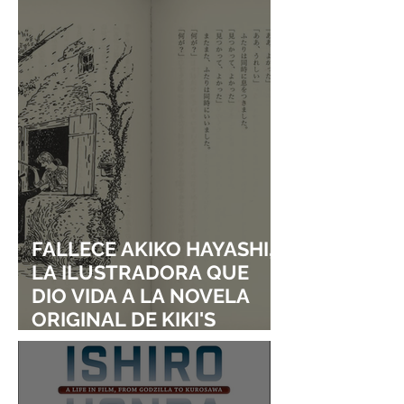
ORIGINAL DE KIKI'S
ADAPTACIÓN DE 
DELIVERY SERVICE
I TURNED MY
CHILDHOOD FRI
A GIRL”
FALLECE AKIKO HAYASHI,
LA ILUSTRADORA QUE
DIO VIDA A LA NOVELA
ORIGINAL DE KIKI'S
DELIVERY SERVICE