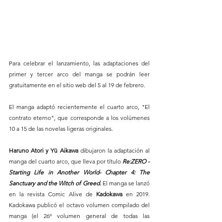
Para celebrar el lanzamiento, las adaptaciones del 
primer y tercer arco del manga se podrán leer 
gratuitamente en el sitio web del 5 al 19 de febrero.
El manga adaptó recientemente el cuarto arco, "El 
contrato eterno", que corresponde a los volúmenes 
10 a 15 de las novelas ligeras originales. 
Haruno Atori y Yū Aikawa
 dibujaron la adaptación al 
manga del cuarto arco, que lleva por título
 Re:ZERO -
Starting Life in Another World- Chapter 4: The 
Sanctuary and the Witch of Greed.
 El manga se lanzó 
en la revista Comic Alive de 
Kadokawa 
en 2019. 
Kadokawa publicó el octavo volumen compilado del 
manga (el 26º volumen general de todas las 